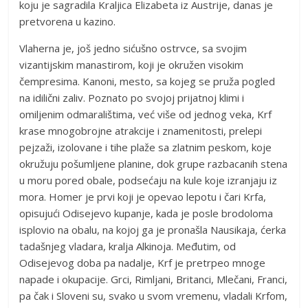
koju je sagradila Kraljica Elizabeta iz Austrije, danas je
pretvorena u kazino.
Vlaherna je, još jedno sićušno ostrvce, sa svojim
vizantijskim manastirom, koji je okružen visokim
čempresima. Kanoni, mesto, sa kojeg se pruža pogled
na idilični zaliv. Poznato po svojoj prijatnoj klimi i
omiljenim odmaralištima, već više od jednog veka, Krf
krase mnogobrojne atrakcije i znamenitosti, prelepi
pejzaži, izolovane i tihe plaže sa zlatnim peskom, koje
okružuju pošumljene planine, dok grupe razbacanih stena
u moru pored obale, podsećaju na kule koje izranjaju iz
mora. Homer je prvi koji je opevao lepotu i čari Krfa,
opisujući Odisejevo kupanje, kada je posle brodoloma
isplovio na obalu, na kojoj ga je pronašla Nausikaja, ćerka
tadašnjeg vladara, kralja Alkinoja. Međutim, od
Odisejevog doba pa nadalje, Krf je pretrpeo mnoge
napade i okupacije. Grci, Rimljani, Britanci, Mlečani, Franci,
pa čak i Sloveni su, svako u svom vremenu, vladali Krfom,