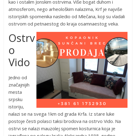
kao i ostalim Jonskim ostrvima. Više bogat duhom i
atmosferom, nego arheološkim nalazima, Krf je najviše
istorijskih spomenika nasledio od Mlečana, koji su vladali
ostrvom od petnaestog do kraja osamnaestog veka.
Ostrv
o
Vido
Jedno od
značajnijih
mesta
srpsku
istoriju,
nalazi se na svega 1km od grada Krfa. Iz stare luke
postoje česti polasci taksi brodova na ostrvo Vido. Na
ostrvi se nalazi mauzolej spomen kosturnica koja je
izgrađena po nalogu kralja Aleksandra 1938. godine.