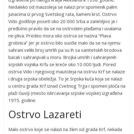
Nedaleko od mauzoleja se nalazi prvi spomenik palim
junacima iz prvog Svetskog rata, kameni krst. Ostrvo
Vido godišnje poseti oko 20 000 Srba a zanimljivo je i
pređutno pravilo da se na ostrvskim plađama i uvalama
ne pliva. Predeo mora oko ostrva se naziva “Plava
grobnica” jer je ostrvo bilo suviše malo da se na njemu
sahrani veliki broj umrlih pa su ih sa sanitetskih brodova
bacali i sahranjivali u moru. Brojka umrlih i sahranjenih
srpskih vojnika Krfu se kreće oko 10 000 ljudi. Pored
ostrva Vido i njegovog mautoleja na ostrvu Krf se nalaze
i druga srpska obeležja. To je Srpska kuća koja se nalazi
u centru grada Krf iznad Cvetnog Trga i spomen ploča na
plaži Guviji (mesto iskrcavanja srpske vojske) izgrađena
1975. godine.
Ostrvo Lazareti
Malo ostrvo koje se nalazi na 3km od grada Krf, nekada