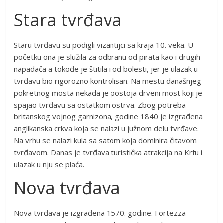
Stara tvrđava
Staru tvrđavu su podigli vizantijci sa kraja 10. veka. U
početku ona je služila za odbranu od pirata kao i drugih
napadača a tokođe je štitila i od bolesti, jer je ulazak u
tvrđavu bio rigorozno kontrolisan. Na mestu današnjeg
pokretnog mosta nekada je postoja drveni most koji je
spajao tvrđavu sa ostatkom ostrva. Zbog potreba
britanskog vojnog garnizona, godine 1840 je izgrađena
anglikanska crkva koja se nalazi u južnom delu tvrđave.
Na vrhu se nalazi kula sa satom koja dominira čitavom
tvrđavom. Danas je tvrđava turistička atrakcija na Krfu i
ulazak u nju se plaća.
Nova tvrđava
Nova tvrđava je izgrađena 1570. godine. Fortezza