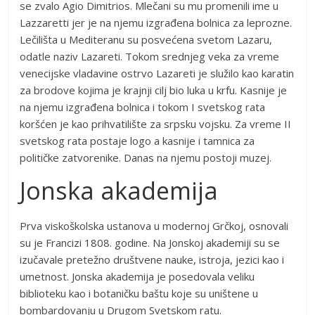
se zvalo Agio Dimitrios. Mlečani su mu promenili ime u
Lazzaretti jer je na njemu izgrađena bolnica za leprozne.
Lečilišta u Mediteranu su posvećena svetom Lazaru,
odatle naziv Lazareti. Tokom srednjeg veka za vreme
venecijske vladavine ostrvo Lazareti je služilo kao karatin
za brodove kojima je krajnji cilj bio luka u krfu. Kasnije je
na njemu izgrađena bolnica i tokom I svetskog rata
koršćen je kao prihvatilište za srpsku vojsku. Za vreme II
svetskog rata postaje logo a kasnije i tamnica za
političke zatvorenike. Danas na njemu postoji muzej.
Jonska akademija
Prva viskoškolska ustanova u modernoj Grčkoj, osnovali
su je Francizi 1808. godine. Na Jonskoj akademiji su se
izučavale pretežno društvene nauke, istroja, jezici kao i
umetnost. Jonska akademija je posedovala veliku
biblioteku kao i botaničku baštu koje su uništene u
bombardovanju u Drugom Svetskom ratu.