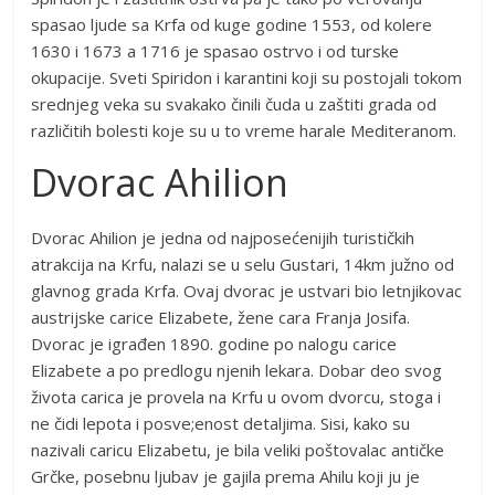
spasao ljude sa Krfa od kuge godine 1553, od kolere
1630 i 1673 a 1716 je spasao ostrvo i od turske
okupacije. Sveti Spiridon i karantini koji su postojali tokom
srednjeg veka su svakako činili čuda u zaštiti grada od
različitih bolesti koje su u to vreme harale Mediteranom.
Dvorac Ahilion
Dvorac Ahilion je jedna od najposećenijih turističkih
atrakcija na Krfu, nalazi se u selu Gustari, 14km južno od
glavnog grada Krfa. Ovaj dvorac je ustvari bio letnjikovac
austrijske carice Elizabete, žene cara Franja Josifa.
Dvorac je igrađen 1890. godine po nalogu carice
Elizabete a po predlogu njenih lekara. Dobar deo svog
života carica je provela na Krfu u ovom dvorcu, stoga i
ne čidi lepota i posve;enost detaljima. Sisi, kako su
nazivali caricu Elizabetu, je bila veliki poštovalac antičke
Grčke, posebnu ljubav je gajila prema Ahilu koji ju je