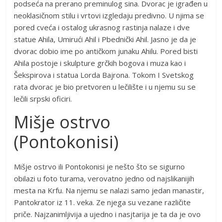
podseća na prerano preminulog sina. Dvorac je igrađen u
neoklasičnom stilu i vrtovi izgledaju predivno. U njima se
pored cveća i ostalog ukrasnog rastinja nalaze i dve
statue Ahila, Umirući Ahil i Pbednički Ahil. Jasno je da je
dvorac dobio ime po antičkom junaku Ahilu. Pored bisti
Ahila postoje i skulpture grčkih bogova i muza kao i
Šekspirova i statua Lorda Bajrona. Tokom I Svetskog
rata dvorac je bio pretvoren u lečilište i u njemu su se
lečili srpski oficiri.
Mišje ostrvo
(Pontokonisi)
Mišje ostrvo ili Pontokonisi je nešto što se sigurno
obilazi u foto turama, verovatno jedno od najslikanijih
mesta na Krfu. Na njemu se nalazi samo jedan manastir,
Pantokrator iz 11. veka. Ze njega su vezane različite
priče. Najzanimljivija a ujedno i nasjtarija je ta da je ovo