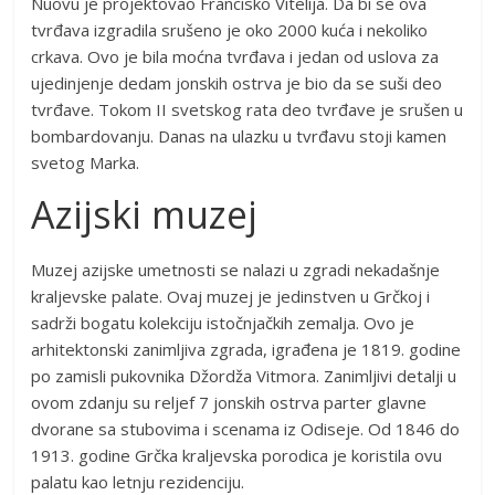
Nuovu je projektovao Francisko Vitelija. Da bi se ova
tvrđava izgradila srušeno je oko 2000 kuća i nekoliko
crkava. Ovo je bila moćna tvrđava i jedan od uslova za
ujedinjenje dedam jonskih ostrva je bio da se suši deo
tvrđave. Tokom II svetskog rata deo tvrđave je srušen u
bombardovanju. Danas na ulazku u tvrđavu stoji kamen
svetog Marka.
Azijski muzej
Muzej azijske umetnosti se nalazi u zgradi nekadašnje
kraljevske palate. Ovaj muzej je jedinstven u Grčkoj i
sadrži bogatu kolekciju istočnjačkih zemalja. Ovo je
arhitektonski zanimljiva zgrada, igrađena je 1819. godine
po zamisli pukovnika Džordža Vitmora. Zanimljivi detalji u
ovom zdanju su reljef 7 jonskih ostrva parter glavne
dvorane sa stubovima i scenama iz Odiseje. Od 1846 do
1913. godine Grčka kraljevska porodica je koristila ovu
palatu kao letnju rezidenciju.