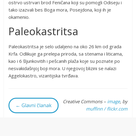
ostrvo ustrvari brod Feničana koji su pomogli Odiseju i
tako izazvali bes Boga mora, Posejdona, koji ih je
okamenio.
Paleokastritsa
Paleokastritsa je selo udaljeno na oko 26 km od grada
Krfa. Odlikuje ga prelepa priroda, sa stenama i liticama,
kao i 6 šljunkovitih i pešcanih plaža koje su poznate po
nesvakidašnjoj boji mora. U njegovoj blizini se nalazi
Aggelokastro, vizantijska tvrđava.
Creative Commons –
image
, by
← Glavni članak
muffinn / flickr.com