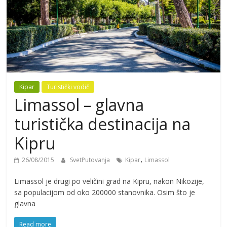
Kipar
Turistički vodič
Limassol – glavna
turistička destinacija na
Kipru
,
26/08/2015
SvetPutovanja
Kipar
Limassol
Limassol je drugi po veličini grad na Kipru, nakon Nikozije,
sa populacijom od oko 200000 stanovnika. Osim što je
glavna
Read more