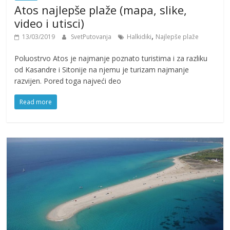
Atos najlepše plaže (mapa, slike,
video i utisci)
,
13/03/2019
SvetPutovanja
Halkidiki
Najlepše plaže
Poluostrvo Atos je najmanje poznato turistima i za razliku
od Kasandre i Sitonije na njemu je turizam najmanje
razvijen. Pored toga najveći deo
Read more