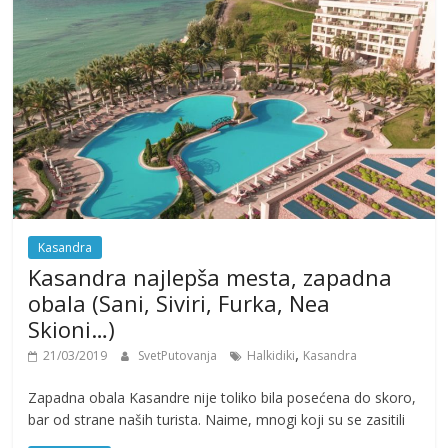
Kasandra
Kasandra najlepša mesta, zapadna
obala (Sani, Siviri, Furka, Nea
Skioni…)
,
21/03/2019
SvetPutovanja
Halkidiki
Kasandra
Zapadna obala Kasandre nije toliko bila posećena do skoro,
bar od strane naših turista. Naime, mnogi koji su se zasitili