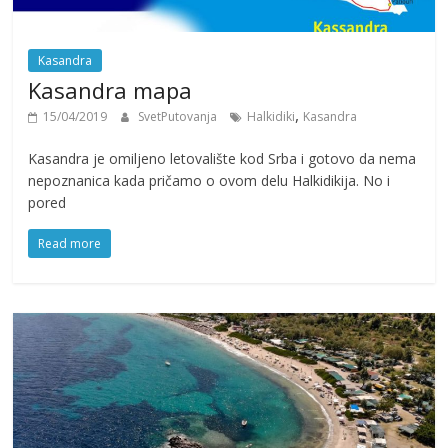
Kasandra
Kasandra mapa
,
15/04/2019
SvetPutovanja
Halkidiki
Kasandra
Kasandra je omiljeno letovalište kod Srba i gotovo da nema
nepoznanica kada pričamo o ovom delu Halkidikija. No i
pored
Read more