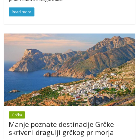
Read more
Grčka
Manje poznate destinacije Grčke –
skriveni dragulji grčkog primorja