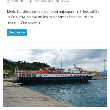
25/01/2020
SvetPutovanja
Grčka
Među turistima se kao jedno od najpopularnijih letovališta
ističe Grčka, sa svojim lepim plažama i kristalno čistim
morem. Ona ostavlja
Read more