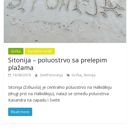
Grčka
Turistički vodič
Sitonija – poluostrvo sa prelepim
plažama
,
18/08/2018
SvetPutovanja
Grčka
Sitonija
Sitonija (Σιθωνία) je centralno poluostrvo na Halkidikiju
(drugi prst na Halkidikiju), nalazi se između poluostrva
Kasandra na zapadu i Svete
Read more