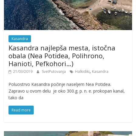
Kasandra
Kasandra najlepša mesta, istočna
obala (Nea Potidea, Polihrono,
Hanioti, Pefkohori…)
,
21/03/2019
SvetPutovanja
Halkidiki
Kasandra
Poluostrvo Kasandra počinje naseljem Nea Potidea.
Zapravo u ovom delu je oko 300.g. p. n. e. prokopan kanal,
tako da
Read more