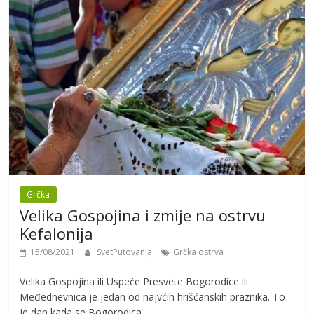
Grčka
Velika Gospojina i zmije na ostrvu
Kefalonija
15/08/2021
SvetPutovanja
Grčka ostrva
Velika Gospojina ili Uspeće Presvete Bogorodice ili
Međednevnica je jedan od najvćih hrišćanskih praznika. To
je dan kada se Bogorodica