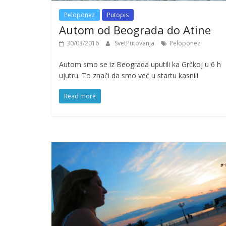
Peloponez
Putopis
Autom od Beograda do Atine
30/03/2016
SvetPutovanja
Peloponez
Autom smo se iz Beograda uputili ka Grčkoj u 6 h
ujutru. To znači da smo već u startu kasnili
Read more