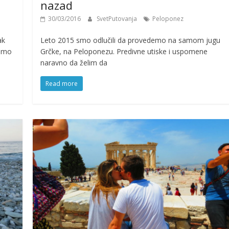
nazad
30/03/2016
SvetPutovanja
Peloponez
ak
Leto 2015 smo odlučili da provedemo na samom jugu
ismo
Grčke, na Peloponezu. Predivne utiske i uspomene
naravno da želim da
Read more