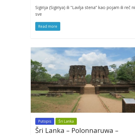
Sigirija (Sigiriya) ili “Lavlja stena” kao pojam ili re
sve
Read more
Putopis
Šri Lanka
Šri Lanka – Polonnaruwa –