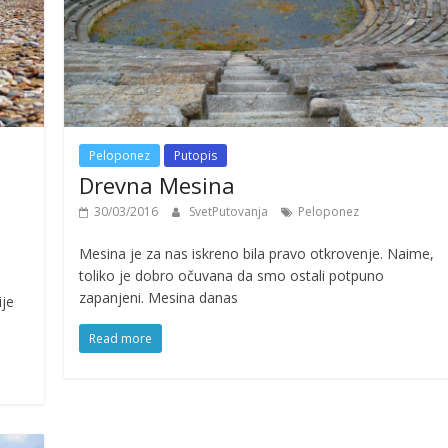
Peloponez
Putopis
Drevna Mesina
30/03/2016
SvetPutovanja
Peloponez
Mesina je za nas iskreno bila pravo otkrovenje. Naime,
toliko je dobro očuvana da smo ostali potpuno
zapanjeni. Mesina danas
ije
Read more