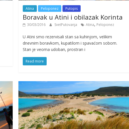
Atina
Peloponez
Putopis
Boravak u Atini i obilazak Korinta
,
30/03/2016
SvetPutovanja
Atina
Peloponez
U Atini smo rezervisali stan sa kuhinjom, velikim
dnevnim boravkom, kupatilom i spavaćom sobom.
Stan je veoma udoban, prostran i
Read more