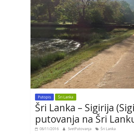
Putopis
Šri Lanka
Šri Lanka – Sigirija (Si
putovanja na Šri Lank
08/11/2016
SvetPutovanja
Šri Lanka