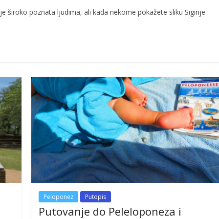
č nije široko poznata ljudima, ali kada nekome pokažete sliku Sigirije
Peloponez
Putopis
Putovanje do Peleloponeza i