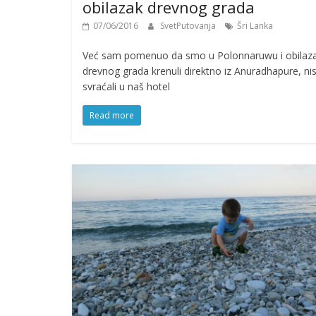
obilazak drevnog grada
07/06/2016
SvetPutovanja
Šri Lanka
Već sam pomenuo da smo u Polonnaruwu i obilaz
drevnog grada krenuli direktno iz Anuradhapure, n
svraćali u naš hotel
Read more