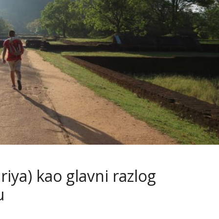
giriya) kao glavni razlog
u