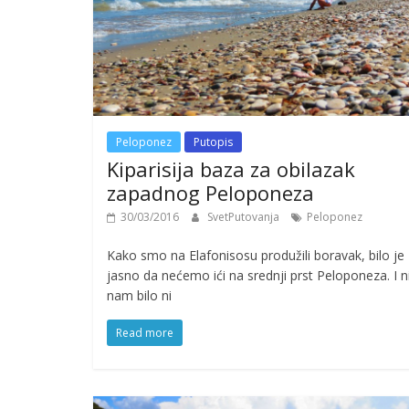
Peloponez
Putopis
Kiparisija baza za obilazak
zapadnog Peloponeza
30/03/2016
SvetPutovanja
Peloponez
Kako smo na Elafonisosu produžili boravak, bilo je
jasno da nećemo ići na srednji prst Peloponeza. I n
nam bilo ni
Read more