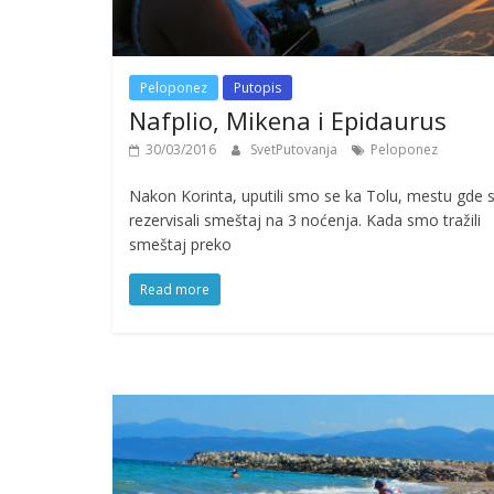
Peloponez
Putopis
Nafplio, Mikena i Epidaurus
30/03/2016
SvetPutovanja
Peloponez
Nakon Korinta, uputili smo se ka Tolu, mestu gde
rezervisali smeštaj na 3 noćenja. Kada smo tražili
smeštaj preko
Read more