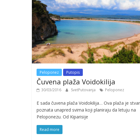
Peloponez
Putopis
Čuvena plaža Voidokilija
30/03/2016
SvetPutovanja
Peloponez
E sada čuvena plaža Voidokilija… Ova plaža je stva
poznata unapred svima koji planiraju da letuju na
Peloponezu. Od Kiparisije
Read more