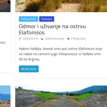
Peloponez
Putopis
Odmor i uživanje na ostrvu
Elafonisos
30/03/2016
SvetPutovanja
Peloponez
 smo
Nakon Nafplia, krenuli smo put ostrva Elafonisos koje
se nalazi na samom jugu Peloponeza. Iz Nafplia smo
išli ka Argosu,
Read more