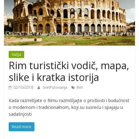
Italija
Rim turistički vodič, mapa,
slike i kratka istorija
02/10/2018
SvetPutovanja
Rim
Kada razmišljate o Rimu razmišljajte o prošlosti i budućnost
o modernom i tradicionalnom, koji su susreću i spajaju u
sadašnjosti
Read more