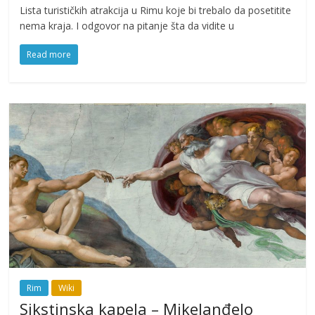
Lista turističkih atrakcija u Rimu koje bi trebalo da posetitite
nema kraja. I odgovor na pitanje šta da vidite u
Read more
Rim
Wiki
Sikstinska kapela – Mikelanđelo