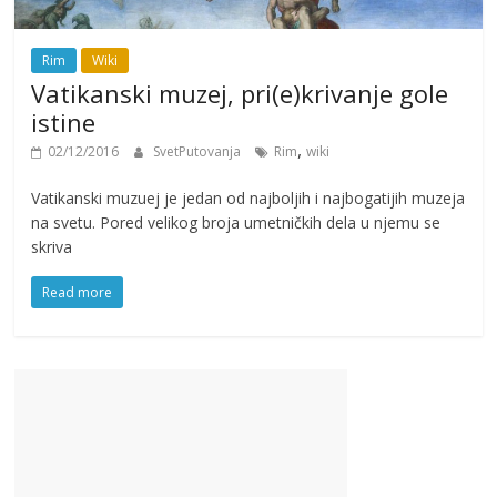
Rim
Wiki
Vatikanski muzej, pri(e)krivanje gole
istine
,
02/12/2016
SvetPutovanja
Rim
wiki
Vatikanski muzuej je jedan od najboljih i najbogatijih muzeja
na svetu. Pored velikog broja umetničkih dela u njemu se
skriva
Read more