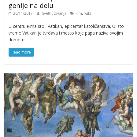
genije na delu
,
30/11/2017
SvetPutovanja
Rim
wiki
U centru Rima stoji Vatikan, epicentar katoličanstva. U isto
vreme Vatikan je tvrđava i mesto koje papa naziva svojim
domom.
Read more