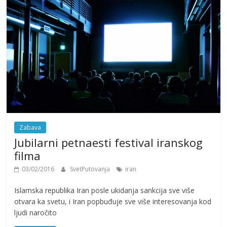
Zabava
Jubilarni petnaesti festival iranskog
filma
03/02/2016
SvetPutovanja
iran
Islamska republika Iran posle ukidanja sankcija sve više
otvara ka svetu, i Iran popbuđuje sve više interesovanja kod
ljudi naročito