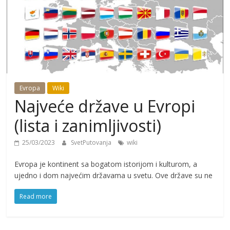
Evropa
Wiki
Najveće države u Evropi
(lista i zanimljivosti)
25/03/2023
SvetPutovanja
wiki
Evropa je kontinent sa bogatom istorijom i kulturom, a
ujedno i dom najvećim državama u svetu. Ove države su ne
Read more