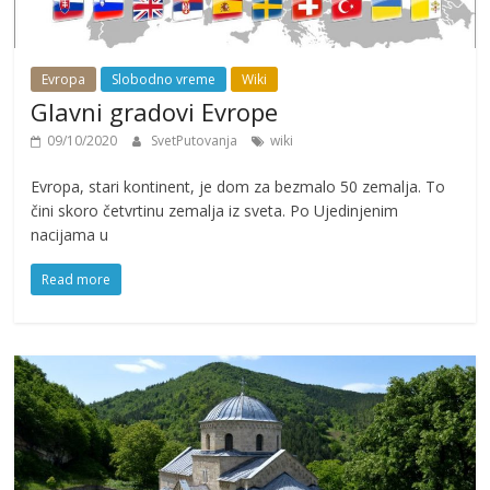
Evropa
Slobodno vreme
Wiki
Glavni gradovi Evrope
09/10/2020
SvetPutovanja
wiki
Evropa, stari kontinent, je dom za bezmalo 50 zemalja. To
čini skoro četvrtinu zemalja iz sveta. Po Ujedinjenim
nacijama u
Read more