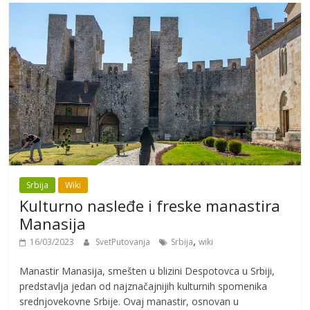
Srbija
Wiki
Kulturno nasleđe i freske manastira
Manasija
,
16/03/2023
SvetPutovanja
Srbija
wiki
Manastir Manasija, smešten u blizini Despotovca u Srbiji,
predstavlja jedan od najznačajnijih kulturnih spomenika
srednjovekovne Srbije. Ovaj manastir, osnovan u