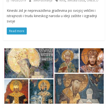
,
,
16/03/2019
SvetPutovanja
Kina
Svetska čuda
UNESCO
Kineski zid je neprevaziđena građevina po svojoj veličini i
istrajnosti i trudu kineskog naroda u ideji zaštite i izgradnji
svoje
Read more