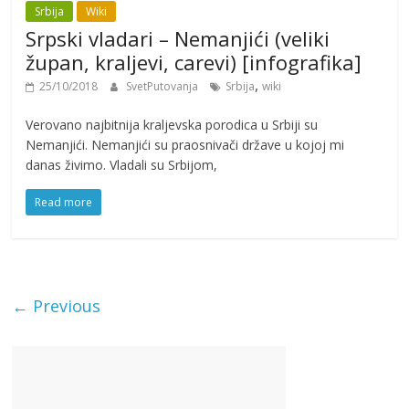
Srbija
Wiki
Srpski vladari – Nemanjići (veliki
župan, kraljevi, carevi) [infografika]
,
25/10/2018
SvetPutovanja
Srbija
wiki
Verovano najbitnija kraljevska porodica u Srbiji su
Nemanjići. Nemanjići su praosnivači države u kojoj mi
danas živimo. Vladali su Srbijom,
Read more
← Previous