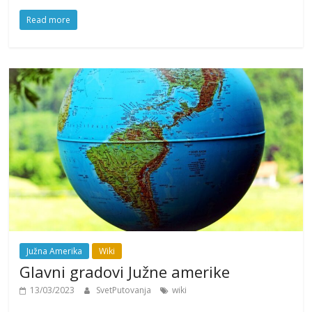
Read more
Južna Amerika
Wiki
Glavni gradovi Južne amerike
13/03/2023
SvetPutovanja
wiki