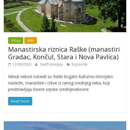
Srbija
Wiki
Manastirska riznica Raške (manastiri
Gradac, Končul, Stara i Nova Pavlica)
12/08/2020
SvetPutovanja
Kopaonik
Minuli vekovi ostavili su Raški bogato kulturno-istorijsko
nasleđe, manastire i crkve iz ranog srednjeg veka, koji
predstavljaju bisere srpske srednjevekovne
Read more