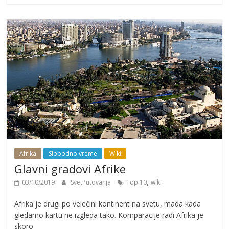
Afrika
Slobodno vreme
Wiki
Glavni gradovi Afrike
,
03/10/2019
SvetPutovanja
Top 10
wiki
Afrika je drugi po velečini kontinent na svetu, mada kada
gledamo kartu ne izgleda tako. Komparacije radi Afrika je
skoro