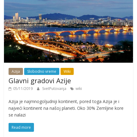
Azija
Slobodno vreme
Wiki
Glavni gradovi Azije
05/11/2019
SvetPutovanja
wiki
Azija je najmnogoljudniji kontinent, pored toga Azija je i
najveći kontinent na našoj planeti. Oko 30% Zemljine kore
se nalazi
Read more