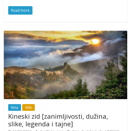
Read more
Kina
Wiki
Kineski zid [zanimljivosti, dužina,
slike, legenda i tajne]