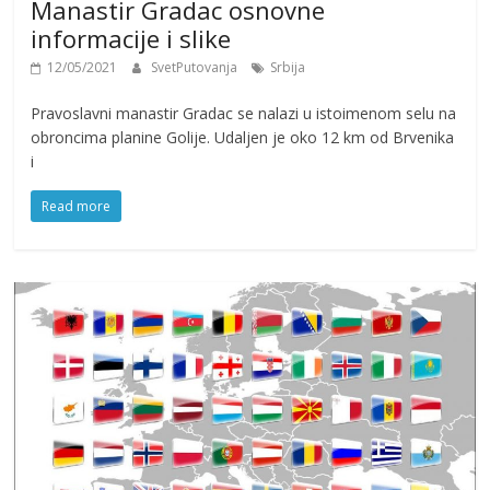
Manastir Gradac osnovne
informacije i slike
12/05/2021
SvetPutovanja
Srbija
Pravoslavni manastir Gradac se nalazi u istoimenom selu na
obroncima planine Golije. Udalјen je oko 12 km od Brvenika
i
Read more