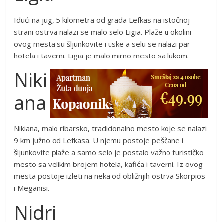
Idući na jug, 5 kilometra od grada Lefkas na istočnoj
strani ostrva nalazi se malo selo Ligia. Plaže u okolini
ovog mesta su šljunkovite i uske a selu se nalazi par
hotela i taverni. Ligia je malo mirno mesto sa lukom.
Niki
ana
Nikiana, malo ribarsko, tradicionalno mesto koje se nalazi
9 km južno od Lefkasa. U njemu postoje peščane i
šljunkovite plaže a samo selo je postalo važno turističko
mesto sa velikim brojem hotela, kafića i taverni. Iz ovog
mesta postoje izleti na neka od obližnjih ostrva Skorpios
i Meganisi.
Nidri