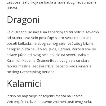
Lezbosa, Safo, koja se bacila u more zbog neuzvraćene
ljubavi.
Dragoni
Selo Dragoni se nalazi na zapadnoj strani ostrva severno
od Atania. Ovo selo posećuje skoro svaki turista koji
poseti Lefkadu, ne zbog samog sela, već zbog blizine
najlepših plaža na Lefkadi. Jalos, Egremi, Porto Kaciki se
nalaze južno od ovog sela dok se na severu nalaze
Kalamici i Katizma. Znamenitosti ovog sela su stara
fabrika maslina, seoska crkva Ipapanti, kao i bunari iz
turskog i venecijskog perioda.
Kalamici
Jedno od najstarijih naseljenih mesta na Lefkadi.
Vetrenjače i crkve su glavne znamenitosti ovog sela,