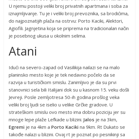
U njemu postoji veliki broj privatnih apartmana i soba za
iznajmljivanje. Tu je i veliki broj prevoznika, sa brodićima,
do najpoznatijih plaža na ostrvu: Porto Kaciki, Alektori,
Agiofili. Jagnjetina koja se priprema na tradicionalan način
je posebnog ukusa u okolnim selima.
Atani
Idući na severo-zapad od Vasilikija nailazi se na malo
planinsko mesto koje je tek nedavno počelo da se
razvija u turističkom smislu. Zanimljivo je da su prvi
stanovnici sela bili Italijani dok su u kasnom 15. veku došli
Jevreji. Posle zemljotresa 50-ih godina prošlog veka
veliki broj ljudi se iselio u velike Grčke gradove. U
strateškom smislu ovo mesto ima dobru poziciju jer su
mnoge lepe plaže Lefkade u blizini.
Jalos
je na 3km,
Egremi
je na 4km a
Porto Kaciki
na 9km. Rt Dukato se
takođe nalazi u blizini. Ovaj rt je poznat po pesnikinji sa