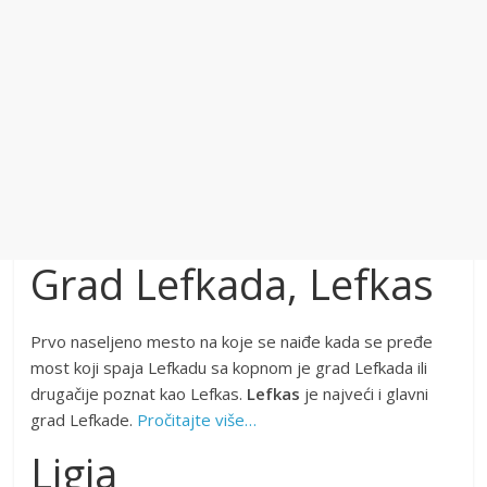
Grad Lefkada, Lefkas
Prvo naseljeno mesto na koje se naiđe kada se pređe
most koji spaja Lefkadu sa kopnom je grad Lefkada ili
drugačije poznat kao Lefkas.
Lefkas
je najveći i glavni
grad Lefkade.
Pročitajte više…
Ligia