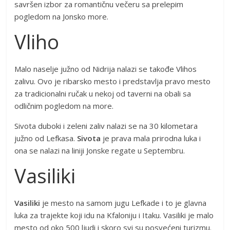
savršen izbor za romantičnu večeru sa prelepim
pogledom na Jonsko more.
Vliho
Malo naselje južno od Nidrija nalazi se takođe Vlihos
zalivu. Ovo je ribarsko mesto i predstavlja pravo mesto
za tradicionalni ručak u nekoj od taverni na obali sa
odličnim pogledom na more.
Sivota duboki i zeleni zaliv nalazi se na 30 kilometara
južno od Lefkasa.
Sivota
je prava mala prirodna luka i
ona se nalazi na liniji Jonske regate u Septembru.
Vasiliki
Vasiliki
je mesto na samom jugu Lefkade i to je glavna
luka za trajekte koji idu na Kfaloniju i Itaku. Vasiliki je malo
mesto od oko 500 ljudi i skoro svi su posvećeni turizmu.