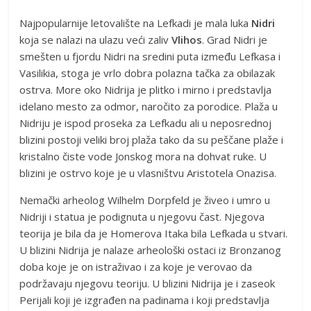
Najpopularnije letovalište na Lefkadi je mala luka
Nidri
koja se nalazi na ulazu veći zaliv
Vlihos
. Grad Nidri je
smešten u fjordu Nidri na sredini puta između Lefkasa i
Vasilikia, stoga je vrlo dobra polazna tačka za obilazak
ostrva. More oko Nidrija je plitko i mirno i predstavlja
idelano mesto za odmor, naročito za porodice. Plaža u
Nidriju je ispod proseka za Lefkadu ali u neposrednoj
blizini postoji veliki broj plaža tako da su peščane plaže i
kristalno čiste vode Jonskog mora na dohvat ruke. U
blizini je ostrvo koje je u vlasništvu Aristotela Onazisa.
Nemački arheolog Wilhelm Dorpfeld je živeo i umro u
Nidriji i statua je podignuta u njegovu čast. Njegova
teorija je bila da je Homerova Itaka bila Lefkada u stvari.
U blizini Nidrija je nalaze arheološki ostaci iz Bronzanog
doba koje je on istraživao i za koje je verovao da
podržavaju njegovu teoriju. U blizini Nidrija je i zaseok
Perijali koji je izgrađen na padinama i koji predstavlja