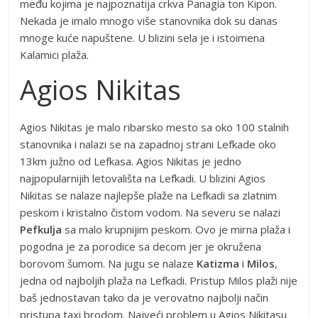
među kojima je najpoznatija crkva Panagia ton Kipon.
Nekada je imalo mnogo više stanovnika dok su danas
mnoge kuće napuštene. U blizini sela je i istoimena
Kalamici plaža.
Agios Nikitas
Agios Nikitas je malo ribarsko mesto sa oko 100 stalnih
stanovnika i nalazi se na zapadnoj strani Lefkade oko
13km južno od Lefkasa. Agios Nikitas je jedno
najpopularnijih letovališta na Lefkadi. U blizini Agios
Nikitas se nalaze najlepše plaže na Lefkadi sa zlatnim
peskom i kristalno čistom vodom. Na severu se nalazi
Pefkulja
sa malo krupnijim peskom. Ovo je mirna plaža i
pogodna je za porodice sa decom jer je okružena
borovom šumom. Na jugu se nalaze
Katizma
i
Milos
,
jedna od najboljih plaža na Lefkadi. Pristup Milos plaži nije
baš jednostavan tako da je verovatno najbolji način
pristupa taxi brodom. Najveći problem u Agios Nikitasu