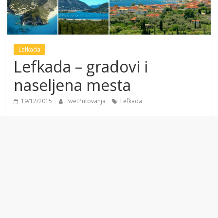
Lefkada
Lefkada – gradovi i
naseljena mesta
19/12/2015
SvetPutovanja
Lefkada