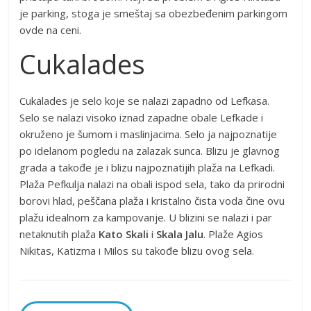
je parking, stoga je smeštaj sa obezbeđenim parkingom
ovde na ceni.
Cukalades
Cukalades je selo koje se nalazi zapadno od Lefkasa.
Selo se nalazi visoko iznad zapadne obale Lefkade i
okruženo je šumom i maslinjacima. Selo ja najpoznatije
po idelanom pogledu na zalazak sunca. Blizu je glavnog
grada a takođe je i blizu najpoznatijih plaža na Lefkadi.
Plaža Pefkulja nalazi na obali ispod sela, tako da prirodni
borovi hlad, peščana plaža i kristalno čista voda čine ovu
plažu idealnom za kampovanje. U blizini se nalazi i par
netaknutih plaža
Kato Skali
i
Skala Jalu
. Plaže Agios
Nikitas, Katizma i Milos su takođe blizu ovog sela.