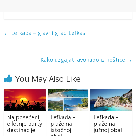
←
Lefkada – glavni grad Lefkas
Kako uzgajati avokado iz koštice
→
You May Also Like
Najposećenij
Lefkada –
Lefkada –
e letnje party
plaže na
plaže na
destinacije
istočnoj
južnoj obali