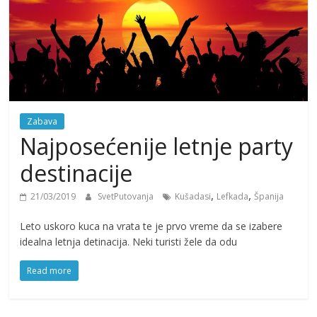
Zabava
Najposećenije letnje party
destinacije
,
,
21/03/2019
SvetPutovanja
Kušadasi
Lefkada
Španija
Leto uskoro kuca na vrata te je prvo vreme da se izabere
idealna letnja detinacija. Neki turisti žele da odu
Read more