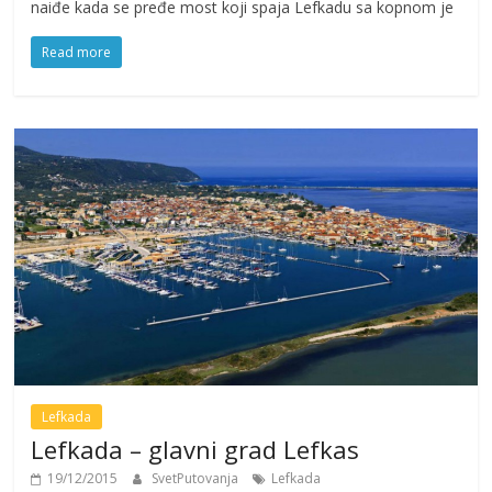
naiđe kada se pređe most koji spaja Lefkadu sa kopnom je
Read more
Lefkada
Lefkada – glavni grad Lefkas
19/12/2015
SvetPutovanja
Lefkada