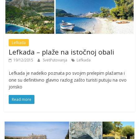
Lefkada
Lefkada – plaže na istočnoj obali
19/12/2015
SvetPutovanja
Lefkada
Lefkada je nadelko poznata po svojim prelepim plažama i
one su definitivno glavno razlog zašto turisti putuju na ovo
jonsko
Read more