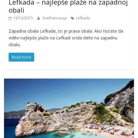
Lefkada – najlepše plaže na zapadnoj
obali
19/12/2015
SvetPutovanja
Lefkada
Zapadna obala Lefkade, to je prava obala. Ako hoćete da
vidite najlepše plaže na Lefkadi onda idete na zapadnu
obalu.
Read more