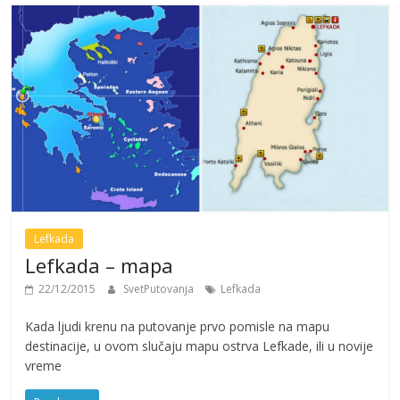
Lefkada
Lefkada – mapa
22/12/2015
SvetPutovanja
Lefkada
Kada ljudi krenu na putovanje prvo pomisle na mapu
destinacije, u ovom slučaju mapu ostrva Lefkade, ili u novije
vreme