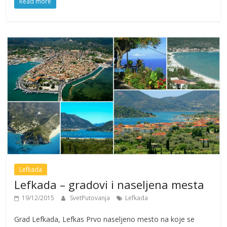
Read more
Lefkada
Lefkada – gradovi i naseljena mesta
19/12/2015
SvetPutovanja
Lefkada
Grad Lefkada, Lefkas Prvo naseljeno mesto na koje se