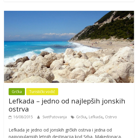
Grčka
Turistički vodič
Lefkada – jedno od najlepših jonskih
ostrva
,
,
16/08/2015
SvetPutovanja
Grčka
Lefkada
Ostrvo
Lefkada je jedno od jonskih grčkih ostrva i jedna od
najpopularnijih letnjih destinacija kod Srba, Makedonaca,