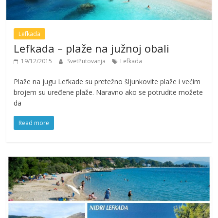
Lefkada
Lefkada – plaže na južnoj obali
19/12/2015
SvetPutovanja
Lefkada
Plaže na jugu Lefkade su pretežno šljunkovite plaže i većim
brojem su uređene plaže. Naravno ako se potrudite možete
da
Read more