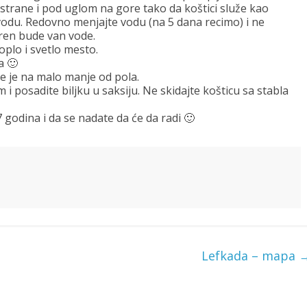
 strane i pod uglom na gore tako da koštici služe kao
vodu. Redovno menjajte vodu (na 5 dana recimo) i ne
oren bude van vode.
plo i svetlo mesto.
a 🙂
e je na malo manje od pola.
 i posadite biljku u saksiju. Ne skidajte košticu sa stabla
 godina i da se nadate da će da radi 🙂
Lefkada – mapa