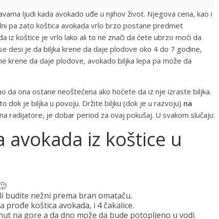
avama ljudi kada avokado uđe u njihov život. Njegova cena, kao i
ilni pa zato koštica avokada vrlo brzo postane predmet
 iz koštice je vrlo lako ali to ne znači da ćete ubrzo moći da
se desi je da biljka krene da daje plodove oko 4 do 7 godine,
ne krene da daje plodove, avokado biljka lepa pa može da
no da ona ostane neoštećena ako hoćete da iz nje izraste biljka.
to dok je biljka u povoju. Držite biljku (dok je u razvoju)
na
na radijatore, je dobar period za ovaj pokušaj. U svakom slučaju:
 avokada iz koštice u
🙂
ekli budite nežni prema bran omataču.
 prođe koštica avokada, i 4 čakalice.
enut na gore a da dno može da bude potopljeno u vodi.