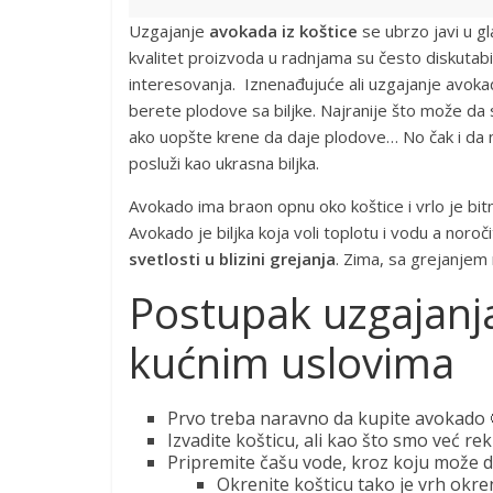
Uzgajanje
avokada iz koštice
se ubrzo javi u gl
kvalitet proizvoda u radnjama su često diskutab
interesovanja. Iznenađujuće ali uzgajanje avokada
berete plodove sa biljke. Najranije što može da 
ako uopšte krene da daje plodove… No čak i da 
posluži kao ukrasna biljka.
Avokado ima braon opnu oko koštice i vrlo je bit
Avokado je biljka koja voli toplotu i vodu a noroči
svetlosti u blizini grejanja
. Zima, sa grejanjem 
Postupak uzgajanja
kućnim uslovima
Prvo treba naravno da kupite avokado 
Izvadite košticu, ali kao što smo već r
Pripremite čašu vode, kroz koju može da
Okrenite košticu tako je vrh okr