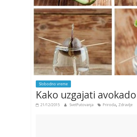
Slobodno vreme
Kako uzgajati avokado 
,
21/12/2015
SvetPutovanja
Priroda
Zdravlje