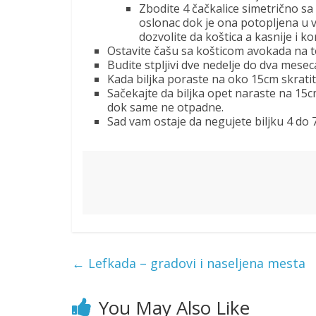
Zbodite 4 čačkalice simetrično sa
oslonac dok je ona potopljena u 
dozvolite da koštica a kasnije i k
Ostavite čašu sa košticom avokada na to
Budite stpljivi dve nedelje do dva mesec
Kada biljka poraste na oko 15cm skratit
Sačekajte da biljka opet naraste na 15cm
dok same ne otpadne.
Sad vam ostaje da negujete biljku 4 do 7
←
Lefkada – gradovi i naseljena mesta
You May Also Like