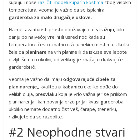
kupuju i nose
različiti modeli kupaćih kostima
zbog visokih
temperatura, veoma je važno da se isplanira i
garderoba za malo drugačije uslove.
Naime, avanturisti prosto obožavaju da
istražuju,
bilo
danju po najvećoj vrelini ili usred noći kada su
temperature često znatno niže u nekim mestima. Ukoliko
žele da
planinare
na vrh planine ili da iskuse sve lepote
divljih šuma u okolini, od velikog je značaja u kakvoj će
garderobi ići.
Veoma je važno da imaju
odgovarajuće cipele za
planinarenje,
, kvalitetnu
kabanicu
ukoliko dođe do
velikih oluja,
presvlaku
koja je vrlo važna jer se prilikom
planinarenja i kampovanja brzo prlja i kvasi garderoba i
ukoliko nemate dodatno čist veš, čarape, trenerku,
rizikujete da se razbolite.
#2 Neophodne stvari