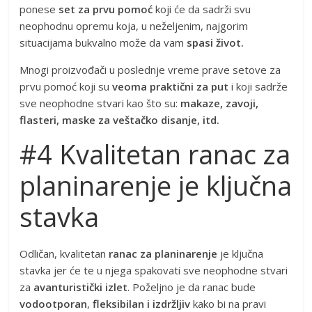
ponese
set za prvu pomoć
koji će da sadrži svu
neophodnu opremu koja, u neželjenim, najgorim
situacijama bukvalno može da vam
spasi život.
Mnogi proizvođači u poslednje vreme prave setove za
prvu pomoć koji su
veoma praktični za put
i koji sadrže
sve neophodne stvari kao što su:
makaze, zavoji,
flasteri, maske za veštačko disanje, itd.
#4 Kvalitetan ranac za
planinarenje je ključna
stavka
Odličan, kvalitetan
ranac za planinarenje
je ključna
stavka jer će te u njega spakovati sve neophodne stvari
za
avanturistički izlet
. Poželjno je da ranac bude
vodootporan
,
fleksibilan i izdržljiv
kako bi na pravi