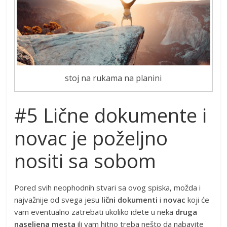
stoj na rukama na planini
#5 Lične dokumente i
novac je poželjno
nositi sa sobom
Pored svih neophodnih stvari sa ovog spiska, možda i
najvažnije od svega jesu
lični dokumenti
i
novac
koji će
vam eventualno zatrebati ukoliko idete u neka
druga
naseljena mesta
ili vam hitno treba nešto da nabavite