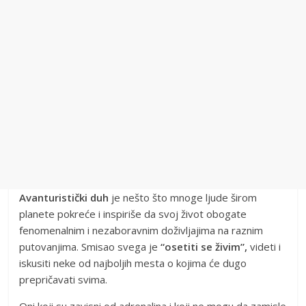
Avanturistički duh
je nešto što mnoge ljude širom
planete pokreće i inspiriše da svoj život obogate
fenomenalnim i nezaboravnim doživljajima na raznim
putovanjima. Smisao svega je
“osetiti se živim”,
videti i
iskusiti neke od najboljih mesta o kojima će dugo
prepričavati svima.