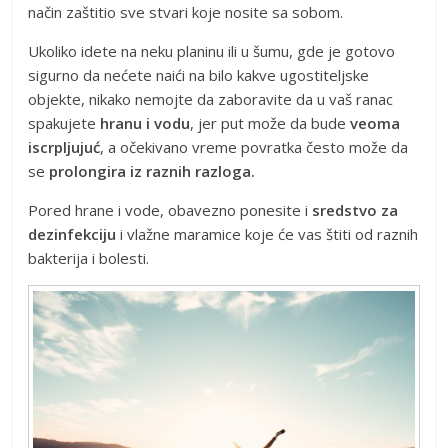
način zaštitio sve stvari koje nosite sa sobom.
Ukoliko idete na neku planinu ili u šumu, gde je gotovo
sigurno da nećete naići na bilo kakve ugostiteljske
objekte, nikako nemojte da zaboravite da u vaš ranac
spakujete
hranu i vodu
, jer put može da bude
veoma
iscrpljujuć
, a očekivano vreme povratka često može da
se
prolongira iz raznih razloga.
Pored hrane i vode, obavezno ponesite i
sredstvo za
dezinfekciju
i vlažne maramice koje će vas štiti od raznih
bakterija i bolesti.