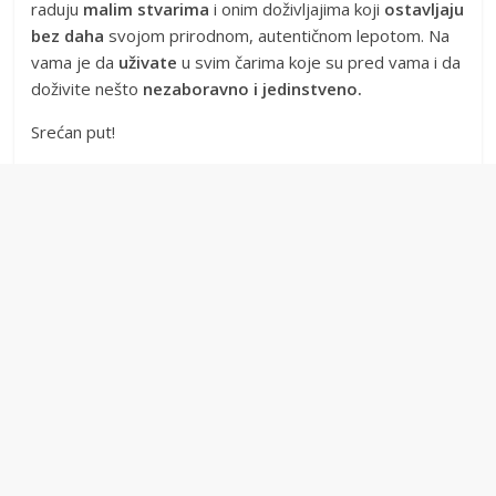
raduju
malim stvarima
i onim doživljajima koji
ostavljaju
bez daha
svojom prirodnom, autentičnom lepotom. Na
vama je da
uživate
u svim čarima koje su pred vama i da
doživite nešto
nezaboravno i jedinstveno.
Srećan put!