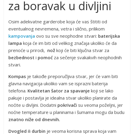
za boravak u divljini
Osim adekvatne garderobe koja će vas štititi od
eventualnog nevremena, vetra i slično, prilikom
kampovanja
ovo su sve neophodne stvari:
baterijska
lampa
koja će im biti od velikog značaja ukoliko će da
prenoće u prirodi,
nož
koji će biti ključna stvar za
bezbednost
i
pomoć
za sečenje svakakvih neophodnih
stvari.
Kompas
je takođe preporučljiva stvar, jer će vam biti
glavna navigacija ukoliko vam se isprazni baterija
telefona.
Kvalitetan šator za spavanje
koji se lako
pakuje i postavlja je idealna stvar ukoliko planirate da
noćite u divljini. Dodatni
pokrivači
su veoma poželjni, jer
noćne temperature u planinama i šumama mogu da budu
znatno niže od dnevnih.
Dvogled
ili
durbin
je veoma korisna sprava koja vam