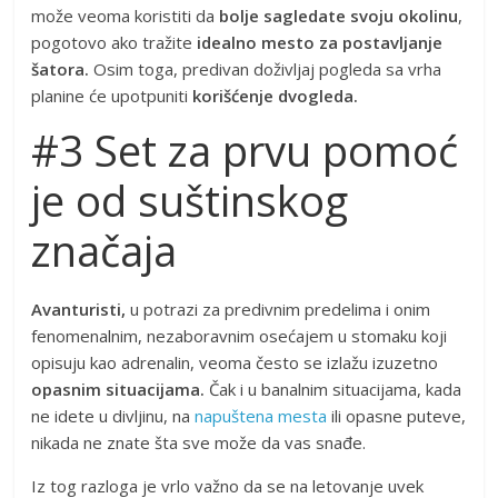
može veoma koristiti da
bolje sagledate svoju okolinu
,
pogotovo ako tražite
idealno mesto za postavljanje
šatora.
Osim toga, predivan doživljaj pogleda sa vrha
planine će upotpuniti
korišćenje dvogleda.
#3 Set za prvu pomoć
je od suštinskog
značaja
Avanturisti,
u potrazi za predivnim predelima i onim
fenomenalnim, nezaboravnim osećajem u stomaku koji
opisuju kao adrenalin, veoma često se izlažu izuzetno
opasnim situacijama.
Čak i u banalnim situacijama, kada
ne idete u divljinu, na
napuštena mesta
ili opasne puteve,
nikada ne znate šta sve može da vas snađe.
Iz tog razloga je vrlo važno da se na letovanje uvek