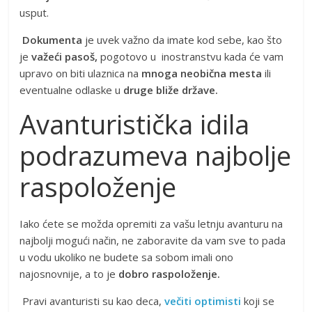
usput.
Dokumenta
je uvek važno da imate kod sebe, kao što
je
važeći pasoš,
pogotovo u inostranstvu kada će vam
upravo on biti ulaznica na
mnoga neobična mesta
ili
eventualne odlaske u
druge bliže države.
Avanturistička idila
podrazumeva najbolje
raspoloženje
Iako ćete se možda opremiti za vašu letnju avanturu na
najbolji mogući način, ne zaboravite da vam sve to pada
u vodu ukoliko ne budete sa sobom imali ono
najosnovnije, a to je
dobro raspoloženje.
Pravi avanturisti su kao deca,
večiti optimisti
koji se