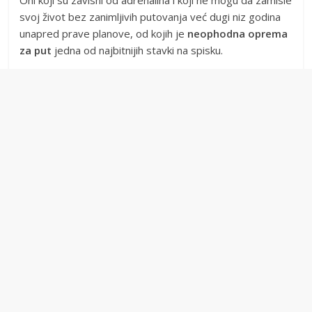
Oni koji su zavisni od adrenalina i koji ne mogu da zamisle
svoj život bez zanimljivih putovanja već dugi niz godina
unapred prave planove, od kojih je
neophodna oprema
za put
jedna od najbitnijih stavki na spisku.