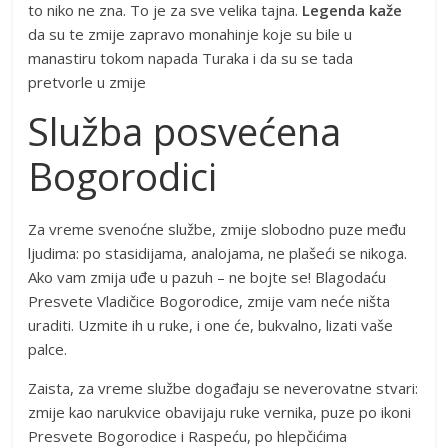
to niko ne zna. To je za sve velika tajna.
Legenda kaže
da su te zmije zapravo monahinje koje su bile u
manastiru tokom napada Turaka i da su se tada
pretvorle u zmije
Služba posvećena
Bogorodici
Za vreme svenoćne službe, zmije slobodno puze među
ljudima: po stasidijama, analojama, ne plašeći se nikoga.
Ako vam zmija uđe u pazuh – ne bojte se! Blagodaću
Presvete Vladičice Bogorodice, zmije vam neće ništa
uraditi. Uzmite ih u ruke, i one će, bukvalno, lizati vaše
palce.
Zaista, za vreme službe događaju se neverovatne stvari:
zmije kao narukvice obavijaju ruke vernika, puze po ikoni
Presvete Bogorodice i Raspeću, po hlepčićima