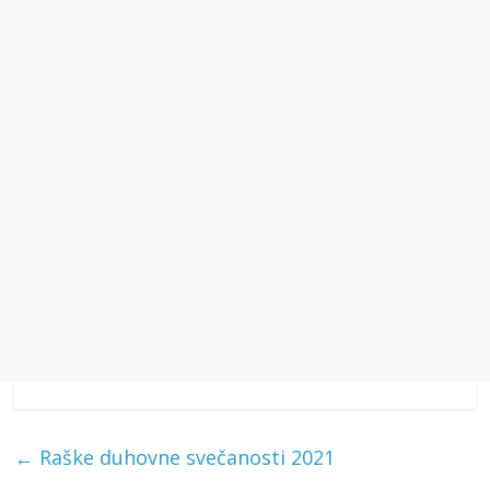
←
Raške duhovne svečanosti 2021