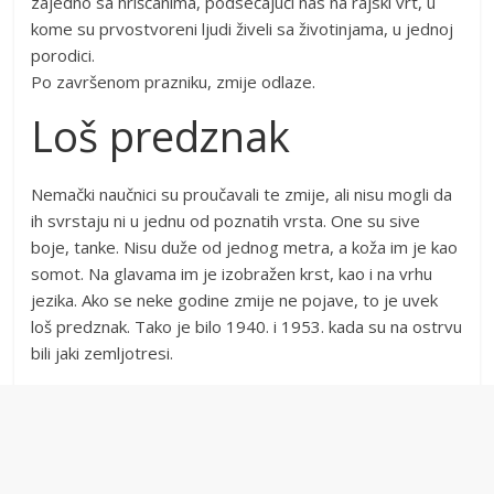
zajedno sa hrišćanima, podsećajući nas na rajski vrt, u
kome su prvostvoreni ljudi živeli sa životinjama, u jednoj
porodici.
Po završenom prazniku, zmije odlaze.
Loš predznak
Nemački naučnici su proučavali te zmije, ali nisu mogli da
ih svrstaju ni u jednu od poznatih vrsta. One su sive
boje, tanke. Nisu duže od jednog metra, a koža im je kao
somot. Na glavama im je izobražen krst, kao i na vrhu
jezika. Ako se neke godine zmije ne pojave, to je uvek
loš predznak. Tako je bilo 1940. i 1953. kada su na ostrvu
bili jaki zemljotresi.