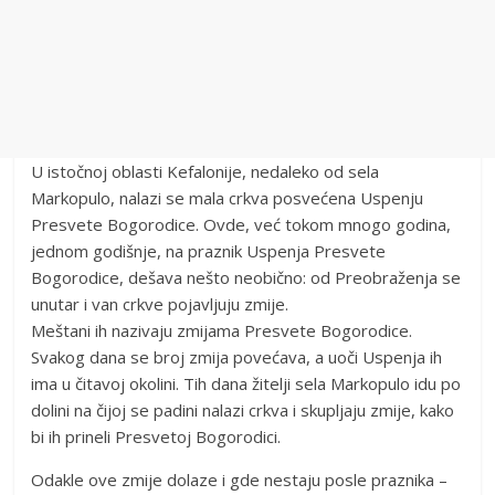
U istočnoj oblasti Kefalonije, nedaleko od sela
Markopulo, nalazi se mala crkva posvećena Uspenju
Presvete Bogorodice. Ovde, već tokom mnogo godina,
jednom godišnje, na praznik Uspenja Presvete
Bogorodice, dešava nešto neobično: od Preobraženja se
unutar i van crkve pojavljuju zmije.
Meštani ih nazivaju zmijama Presvete Bogorodice.
Svakog dana se broj zmija povećava, a uoči Uspenja ih
ima u čitavoj okolini. Tih dana žitelji sela Markopulo idu po
dolini na čijoj se padini nalazi crkva i skupljaju zmije, kako
bi ih prineli Presvetoj Bogorodici.
Odakle ove zmije dolaze i gde nestaju posle praznika –