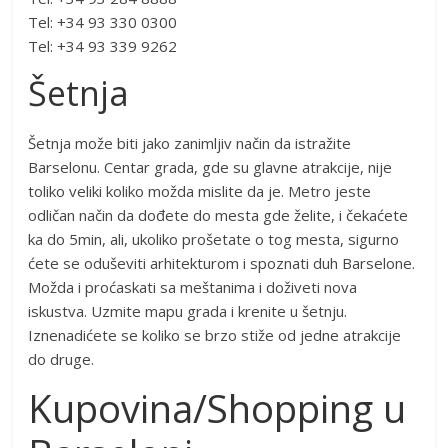
Tel: +34 93 330 0300
Tel: +34 93 339 9262
Šetnja
Šetnja može biti jako zanimljiv način da istražite
Barselonu. Centar grada, gde su glavne atrakcije, nije
toliko veliki koliko možda mislite da je. Metro jeste
odličan način da dođete do mesta gde želite, i čekaćete
ka do 5min, ali, ukoliko prošetate o tog mesta, sigurno
ćete se oduševiti arhitekturom i spoznati duh Barselone.
Možda i proćaskati sa meštanima i doživeti nova
iskustva. Uzmite mapu grada i krenite u šetnju.
Iznenadićete se koliko se brzo stiže od jedne atrakcije
do druge.
Kupovina/Shopping u