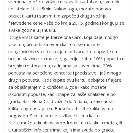
vremena, možete vožnju nastaviti u autobusu, sve dok
ne istekne 1h i 15min. Nakon toga, morate ponovo
otkucati kartu i samim tim započeti drugu vožnju.
*Navedene cene važe do kraja 2015. godine i koriguju se
svake godine u januaru.
Druga vrsta karte je Barcelona Card, koja daje mnogo
više mogućnosti. Sa ovom kartom se možete
neograničeno voziti i sa njom ostvarujete popuste na
brojne ulaznice za muzeje, galerije, zatim 10% popusta u
brojnim restoranima, radnjama sa suvenirima, 20%
popusta na određene koncerte i predstave i još mnogo
drugih popusta. Kada kupite ovu kartu, dobijate i flajere
sa objašnjenjem o korišćenju, gde i kako možete
iskoristiti popuste, kao i mape za lakše snalaženje po
gradu. Barcelona Card važi 2 do 5 dana, u zavisnosti
koliko dugo ostajete u Barseloni, birate koliko vama
odgovara. Samim tim se razlikuje i cena karte.
Karte možete kupiti na aerodromu, na ulasku u metro, ili
u turističkim info centrima, kojih ima svuda po gradu.