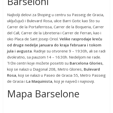
Barseloni
Najbolji delovi za šhoping u centru su Passeig de Gracia,
uključujući i Bulevard Rosa, ulice Barri Gotic kao što su
Carrer de la Portaferrissa, Carrer de la Boqueria, Carrer
del Call, Carrer de la Libreteria i Carrer de Ferran, kao i
oko Placa de Sant Josep Oriol.
Velike rasprodaje kreću
od druge nedelje januara do kraja februara i tokom
jula i avgusta
. Radnje su otvorene 9 – 19:30h, ali se radi
dvokratno, sa pauzom 14 – 16:30h. Nedeljom ne rade.
Tržni centri koje možete posetiti su
Barcelona Glories
,
koji se nalazi u Diagonal 208, Metro Glories,
Bulevard
Rosa
, koji se nalazi u Paseo de Gracia 55, Metro Passeig
de Gracia i
La Maquinista
, koji je najveći i najnoviji.
Mapa Barselone