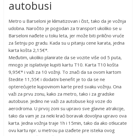
autobusi
Metro u Barseloni je klimatizovan i čist, tako da je vožnja
udobna. Naročito je pogodan za transport ukoliko se u
Barseloni nađete u toku leta, jer može biti prilično vruće
za šetnju po gradu. Kada su u pitanju cene karata, jedna
karta košta 2,15€*.
Međutim, ukoliko planirate da se vozite više od 5 puta,
mnogo je isplativije kupiti kartu T10. Karta T10 košta
9,95€* i važi za 10 vožnji. To znači da sa ovom kartom
štedite 11,55€ i dodatni benefit je to da se ne
opterećujete kupovinom karte pred svaku vožnju. Ona
važi za prvu zonu, kako za metro, tako i za gradske
autobuse. Jedino ne važi za autobuse koji voze do
aerodroma. U prvoj zoni su upravo sve glavne atrakcije,
tako da vam je za neki kraći boravak dovoljna upravo ova
karta. Jedna vožnja traje 1h i 15min, tako da ako otkucate
ovu kartu npr. u metrou pa izađete pre isteka ovog