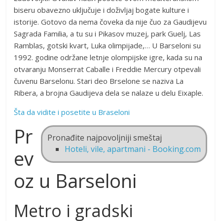
biseru obavezno uključuje i doživljaj bogate kulture i
istorije. Gotovo da nema čoveka da nije čuo za Gaudijevu
Sagrada Familia, a tu su i Pikasov muzej, park Guelj, Las
Ramblas, gotski kvart, Luka olimpijade,… U Barseloni su
1992. godine održane letnje olompijske igre, kada su na
otvaranju Monserrat Caballe i Freddie Mercury otpevali
čuvenu Barselonu. Stari deo Brselone se naziva La
Ribera, a brojna Gaudijeva dela se nalaze u delu Eixaple.
Šta da vidite i posetite u Braseloni
Pr
Pronađite najpovoljniji smeštaj
Hoteli, vile, apartmani - Booking.com
ev
oz u Barseloni
Metro i gradski