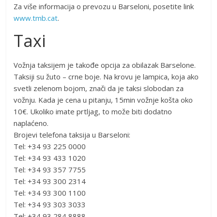
Za više informacija o prevozu u Barseloni, posetite link
www.tmb.cat
.
Taxi
Vožnja taksijem je takođe opcija za obilazak Barselone.
Taksiji su žuto – crne boje. Na krovu je lampica, koja ako
svetli zelenom bojom, znači da je taksi slobodan za
vožnju. Kada je cena u pitanju, 15min vožnje košta oko
10€. Ukoliko imate prtljag, to može biti dodatno
naplaćeno.
Brojevi telefona taksija u Barseloni:
Tel: +34 93 225 0000
Tel: +34 93 433 1020
Tel: +34 93 357 7755
Tel: +34 93 300 2314
Tel: +34 93 300 1100
Tel: +34 93 303 3033
Tel: +34 93 284 8888