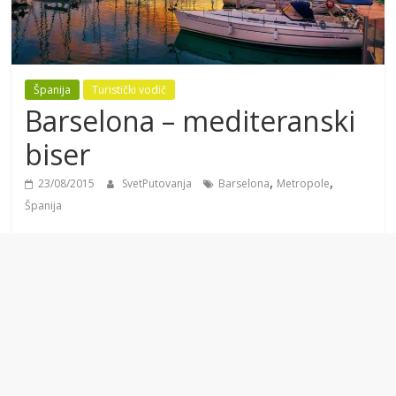
Španija
Turistički vodič
Barselona – mediteranski
biser
,
,
23/08/2015
SvetPutovanja
Barselona
Metropole
Španija