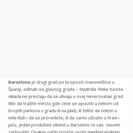
Barselona
je drugi grad po brojnosti stanovništva u
Španiji, odmah iza glavnog grada – Madrida. Reke turista
nikada ne prestaju da se ulivaju u ovaj neverovatan grad.
Bilo da tražite mesto gde ćete se opustiti u nekom od
brojnih parkova u gradu ili na plaži, ili želite da odete u
neki klub i da se provedete, ili da samo uživate u hrani i
piću, jedan produženi vikend u Barseloni će vas sasvim
zadovoljiti. Ovakav način posete ovom mediteranskom