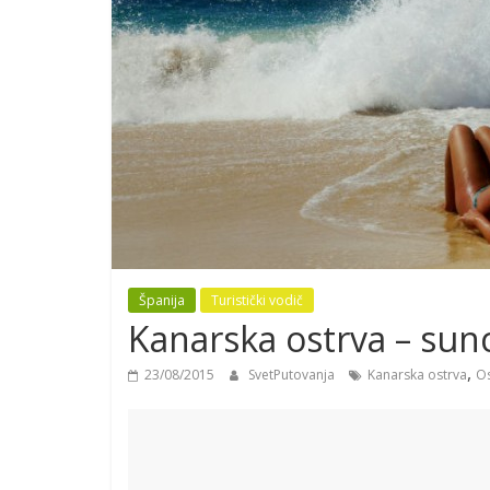
Španija
Turistički vodič
Kanarska ostrva – sun
,
23/08/2015
SvetPutovanja
Kanarska ostrva
Os