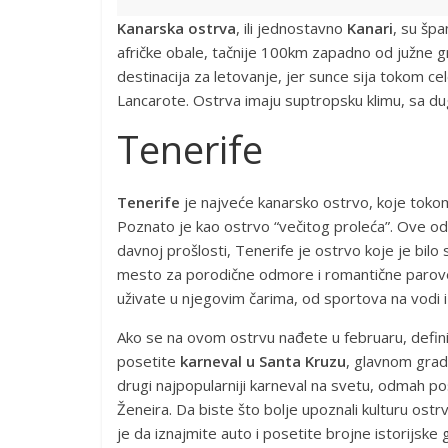
Kanarska ostrva
, ili jednostavno
Kanari
, su šp
afričke obale, tačnije 100km zapadno od južne g
destinacija za letovanje, jer sunce sija tokom ce
Lancarote. Ostrva imaju suptropsku klimu, sa du
Tenerife
Tenerife
je najveće kanarsko ostrvo, koje tokom 
Poznato je kao ostrvo “večitog proleća”. Ove odli
davnoj prošlosti, Tenerife je ostrvo koje je bilo 
mesto za porodične odmore i romantične parove
uživate u njegovim čarima, od sportova na vodi i
Ako se na ovom ostrvu nađete u februaru, defini
posetite
karneval u Santa Kruzu
, glavnom grad
drugi najpopularniji karneval na svetu, odmah po
Ženeira. Da biste što bolje upoznali kulturu ostrv
je da iznajmite auto i posetite brojne istorijske 