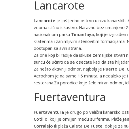
Lancarote
Lancarote
je još jedno ostrvo u nizu kanarskih
veoma slično iskustvo. Naravno bez umanjene Z
nacionalnom parku
Timanfaya
, koji je izgrađe
kraterima i zanimljivim stenovitim formacijama. N
dostupan sa svih strana.
Za one koji bi radije da iskuse zemaljske stvari n
suncu će učiniti da se osećate kao da ste hiljad
Za nešto aktivniji odmor, najbolji je
Puerto Del 
Aerodrom je na samo 15 minuta, a nedaleko je i
restorana.Za porodice koje žele miran odmor, id
Fuertaventura
Fuertaventura
je drugo po veličini kanarsko ost
Cotillo
, koji je omiljen među surferima. Plaže
Ja
Corralejo
ili plaža
Caleta De Fuste
, dok je za n