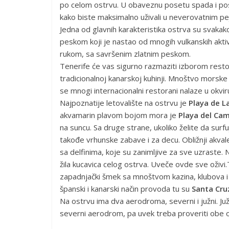
po celom ostrvu. U obaveznu posetu spada i p
kako biste maksimalno uživali u neverovatnim pe
Jedna od glavnih karakteristika ostrva su svakak
peskom koji je nastao od mnogih vulkanskih aktiv
rukom, sa savršenim zlatnim peskom.
Tenerife će vas sigurno razmaziti izborom restor
tradicionalnoj kanarskoj kuhinji. Mnoštvo morsk
se mnogi internacionalni restorani nalaze u okvir
Najpoznatije letovalište na ostrvu je
Playa de L
akvamarin plavom bojom mora je
Playa del Ca
na suncu. Sa druge strane, ukoliko želite da surf
takođe vrhunske zabave i za decu. Obližnji akva
sa delfinima, koje su zanimljive za sve uzraste. Na
žila kucavica celog ostrva. Uveče ovde sve oživi
zapadnjački šmek sa mnoštvom kazina, klubova i b
španski i kanarski način provoda tu su
Santa Cru
Na ostrvu ima dva aerodroma, severni i južni. Južni
severni aerodrom, pa uvek treba proveriti obe o