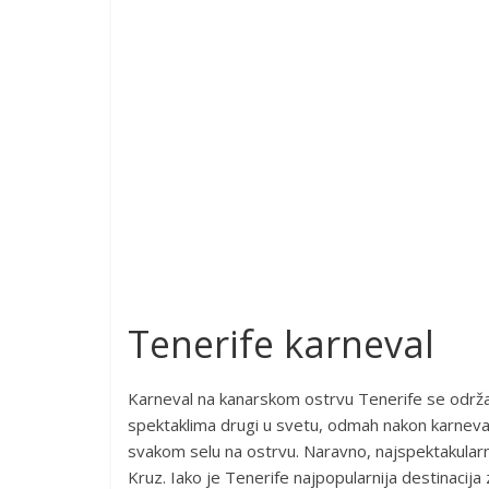
Tenerife karneval
Karneval na kanarskom ostrvu Tenerife se održa
spektaklima drugi u svetu, odmah nakon karneval
svakom selu na ostrvu. Naravno, najspektakularni
Kruz. Iako je Tenerife najpopularnija destinacija 