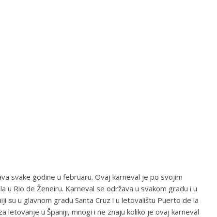
va svake godine u februaru. Ovaj karneval je po svojim
a u Rio de Ženeiru. Karneval se održava u svakom gradu i u
ji su u glavnom gradu Santa Cruz i u letovalištu Puerto de la
za letovanje u Španiji, mnogi i ne znaju koliko je ovaj karneval