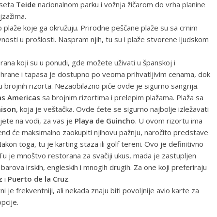
oseta
Teide
nacionalnom parku i vožnja žičarom do vrha planine
jzažima.
o plaže koje ga okružuju. Prirodne peščane plaže su sa crnim
nosti u prošlosti. Naspram njih, tu su i plaže stvorene ljudskom
ana koji su u ponudi, gde možete uživati u španskoj i
e hrane i tapasa je dostupno po veoma prihvatljivim cenama, dok
u brojnih rizorta. Nezaobilazno piće ovde je sigurno sangrija.
as Americas
sa brojnim rizortima i prelepim plažama. Plaža sa
mison
, koja je veštačka. Ovde ćete se sigurno najbolje izležavati
ujete na vodi, za vas je
Playa de Guincho
. U ovom rizortu ima
lend će maksimalno zaokupiti njihovu pažnju, naročito predstave
kon toga, tu je karting staza ili golf tereni. Ovo je definitivno
.Tu je mnoštvo restorana za svačiji ukus, mada je zastupljen
arova irskih, engleskih i mnogih drugih. Za one koji preferiraju
z
i
Puerto de la Cruz
.
 je frekventniji, ali nekada znaju biti povoljnije avio karte za
pcije.