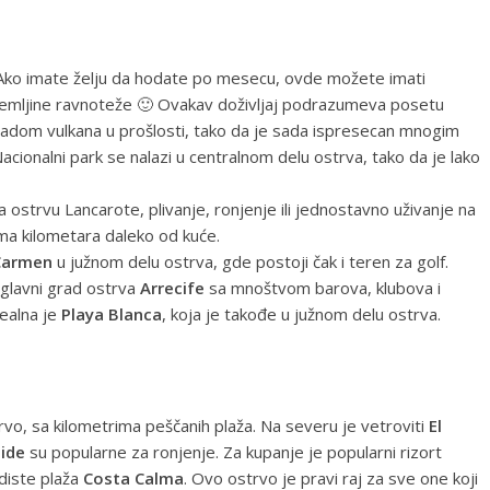
. Ako imate želju da hodate po mesecu, ovde možete imati
emljine ravnoteže 🙂 Ovakav doživljaj podrazumeva posetu
n radom vulkana u prošlosti, tako da je sada ispresecan mnogim
acionalni park se nalazi u centralnom delu ostrva, tako da je lako
a ostrvu Lancarote, plivanje, ronjenje ili jednostavno uživanje na
ama kilometara daleko od kuće.
Carmen
u južnom delu ostrva, gde postoji čak i teren za golf.
 glavni grad ostrva
Arrecife
sa mnoštvom barova, klubova i
ealna je
Playa Blanca
, koja je takođe u južnom delu ostrva.
rvo, sa kilometrima peščanih plaža. Na severu je vetroviti
El
nide
su popularne za ronjenje. Za kupanje je popularni rizort
udiste plaža
Costa Calma
. Ovo ostrvo je pravi raj za sve one koji