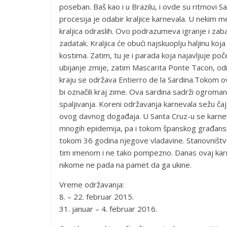
poseban. Baš kao i u Brazilu, i ovde su ritmovi 
procesija je odabir kraljice karnevala. U nekim m
kraljica odraslih. Ovo podrazumeva igranje i zabav
zadatak. Kraljica će obući najskuoplju haljinu ko
kostima. Zatim, tu je i parada koja najavljuje po
ubijanje zmije, zatim Mascarita Ponte Tacon, od
kraju se održava Entierro de la Sardina.Tokom ov
bi označili kraj zime. Ova sardina sadrži ogrom
spaljivanja. Koreni održavanja karnevala sežu čaj 
ovog davnog događaja. U Santa Cruz-u se karneva
mnogih epidemija, pa i tokom španskog građansk
tokom 36 godina njegove vladavine. Stanovništvo
tim imenom i ne tako pompezno. Danas ovaj ka
nikome ne pada na pamet da ga ukine.
Vreme održavanja:
8. – 22. februar 2015.
31. januar – 4. februar 2016.