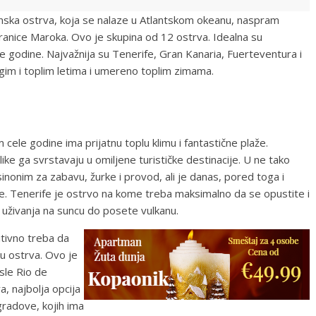
anska ostrva, koja se nalaze u Atlantskom okeanu, naspram
ranice Maroka. Ovo je skupina od 12 ostrva. Idealna su
le godine. Najvažnija su Tenerife, Gran Kanaria, Fuerteventura i
gim i toplim letima i umereno toplim zimama.
cele godine ima prijatnu toplu klimu i fantastične plaže.
ke ga svrstavaju u omiljene turističke destinacije. U ne tako
sinonim za zabavu, žurke i provod, ali je danas, pored toga i
. Tenerife je ostrvo na kome treba maksimalno da se opustite i
 uživanja na suncu do posete vulkanu.
tivno treba da
u ostrva. Ovo je
sle Rio de
a, najbolja opcija
gradove, kojih ima