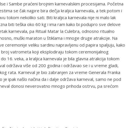
Salse i Sambe praćeni brojnim karnevalskim procesijama. Početna
estima se čak najpre bira dečja kraljica karnevala, a tek potom i
u tokom nekoliko sati. Biti kraljica karnevala nije ni malo lak
ja zna biti teška oko 60 kg i ima ram kako bi podupro sve delove
četak karnevala, pa Ritual Matar la Culebra, odnosno ritualno
nosno, muški maraton u štiklama i mnoge druge atrakcije. Na
e ceremonije veliku sardinu napravljenu od papira spaljuju, kako
an broj vatrometa koji eksplodiraju tokom ceremonijalnog
do 16. veka, a kraljica karnevala je bila glavna atrakcija tokom
l održava više od 200 godina i održavao se i u vreme gladi,
og rata. Karneval je bio zabranjen za vreme Generala Franka
 je ipak našlo načina da i dalje održava karneval, samo ne pod
rneval donosi neverovatno mnogo prihoda ostrvu, pa srećom