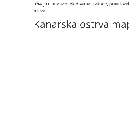
uživaju u morskim plodovima. Takođe, pravi lokaln
mleka.
Kanarska ostrva ma