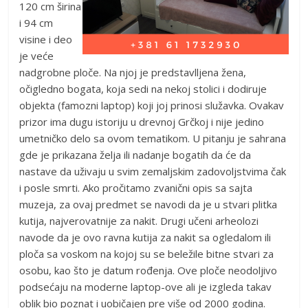
120 cm širina
i 94 cm
visine i deo
je veće
nadgrobne ploče. Na njoj je predstavlljena žena,
očigledno bogata, koja sedi na nekoj stolici i dodiruje
objekta (famozni laptop) koji joj prinosi služavka. Ovakav
prizor ima dugu istoriju u drevnoj Grčkoj i nije jedino
umetničko delo sa ovom tematikom. U pitanju je sahrana
gde je prikazana želja ili nadanje bogatih da će da
nastave da uživaju u svim zemaljskim zadovoljstvima čak
i posle smrti. Ako pročitamo zvanični opis sa sajta
muzeja, za ovaj predmet se navodi da je u stvari plitka
kutija, najverovatnije za nakit. Drugi učeni arheolozi
navode da je ovo ravna kutija za nakit sa ogledalom ili
ploča sa voskom na kojoj su se beležile bitne stvari za
osobu, kao što je datum rođenja. Ove ploče neodoljivo
podsećaju na moderne laptop-ove ali je izgleda takav
oblik bio poznat i uobičajen pre više od 2000 godina.