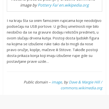
image by
Pottery Fa/ en.wikipedia.org
I na kraju šta sa onim famoznim rupicama koje neodoljivo
podsećaju na USB portove. U grčkoj umetnosti nije bilo
neobično da se na gravure dodaju relistični predmeti, u
ovom slučaju drvena kutija. Postoji dosta ljudskih figura
na kojima se izbušene ruke tako da bi mogli da nose
pravo oružje, koplje, mačeve ili štitove. Takođe postoji
dosta prikaza konja koji imaju izbušene rupe gde su
postavljane prave uzde…
Public domain –
image
, by
Dave & Margie Hill /
commons.wikimedia.org