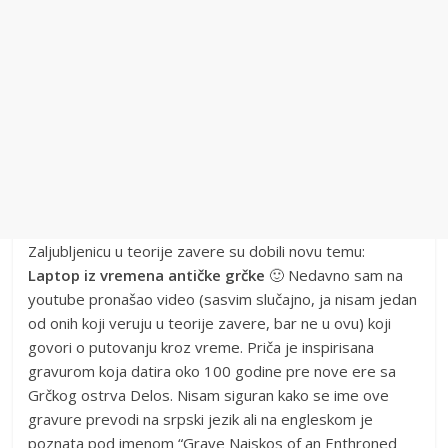
Zaljubljenicu u teorije zavere su dobili novu temu:
Laptop iz vremena antičke grčke
🙂 Nedavno sam na
youtube pronašao video (sasvim slučajno, ja nisam jedan
od onih koji veruju u teorije zavere, bar ne u ovu) koji
govori o putovanju kroz vreme. Priča je inspirisana
gravurom koja datira oko 100 godine pre nove ere sa
Grčkog ostrva Delos. Nisam siguran kako se ime ove
gravure prevodi na srpski jezik ali na engleskom je
poznata pod imenom “Grave Naiskos of an Enthroned