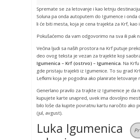
Spremate se za letovanje i kao letnju destinaciju
Soluna pa onda autoputem do Igumence i onda ost
li će biti mesta, koja je cena trajekta za Krf, ka
Pokušaćemo da vam odgovorimo na sva ili pak na 
Većina ljudi sa naših prostora na Krf putuje prek
deo ovog teksta je vezan za trajekte koji saobrać
Igumenica – Krf (ostrvo) – Igumenica
. Na Krfu
gde pristaju trajekti iz Igumenice. To su grad Krf
Lefkimi koja je pogodna ako planirate letovanje n
Generlano pravilo za trajkte iz Igumenice je da
kupujete karte unapred, uvek ima dovoljno mest
bilo loše da kupite povratnu kartu naročito ako 
(jul, avgust).
Luka Igumenica
Pr