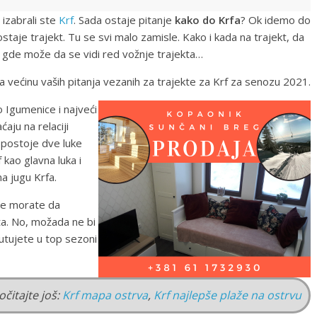
 izabrali ste
Krf
. Sada ostaje pitanje
kako do Krfa
? Ok idemo do
aje trajekt. Tu se svi malo zamisle. Kako i kada na trajekt, da
o i gde može da se vidi red vožnje trajekta…
većinu vaših pitanja vezanih za trajekte za Krf za senozu 2021.
o Igumenice i najveći
aju na relaciji
 postoje dve luke
 kao glavna luka i
a jugu Krfa.
 ne morate da
a. No, možada ne bi
putujete u top sezoni
očitajte još:
Krf mapa ostrva
,
Krf najlepše plaže na ostrvu