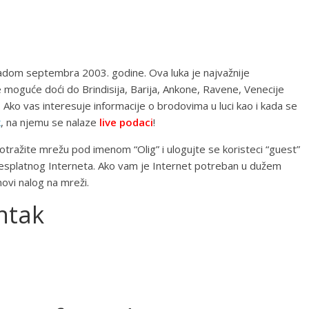
 radom septembra 2003. godine. Ova luka je najvažnije
e moguće doći do Brindisija, Barija, Ankone, Ravene, Venecije
u. Ako vas interesuje informacije o brodovima u luci kao i kada se
k
, na njemu se nalaze
live podaci
!
Potražite mrežu pod imenom “Olig” i ulogujte se koristeci “guest”
esplatnog Interneta. Ako vam je Internet potreban u dužem
ovi nalog na mreži.
ntak