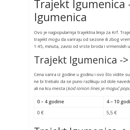
Trajekt Igumenica -
Igumenica
Ovo je najpopularnija trajektna linija za Krf. Tra
trajekt mogu da variraju od sezone ili zbog vre
1:45, minuta, zavisi od vrste broda i vrmenskih u
Trajekt Igumenica ->
Cena varira iz godine u godinu i ovo što vidite
ne bi trebalo da se puno razlikuju od dole nave
ali na licu mesta (
kod ionion lines je moguć popu
0 – 4 godine
4 – 10 god
0 €
5,5 €