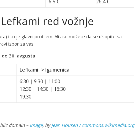
6,5 €
26,4 €
 Lefkami red vožnje
ata) i to je glavni problem. Ali ako možete da se uklopite sa
avi izbor za vas.
a do 30. avgusta
Lefkami -> Igumenica
6:30 | 9:30 | 11:00
12:30 | 14:30 | 16:30
19:30
blic domain –
image
, by
Jean Housen / commons.wikimedia.org