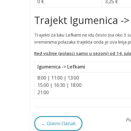
0 €
3,25 €
Trajekt Igumenica ->
Trajekti za luku Lefkami ne idu često (na oko 3 s
vremenima polazaka trajekta onda je ova linija pr
Red vožnje (polasci samo u sezoni) od 14. jul
Igumenica -> Lefkami
8:00 | 11:00 | 13:00
15:00 | 16:30 | 18:00
21:00
Pu
← Glavni članak