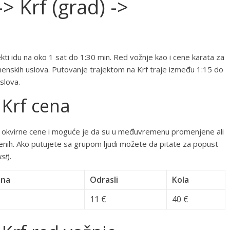
> Krf (grad) ->
jekti idu na oko 1 sat do 1:30 min. Red vožnje kao i cene karata za
menskih uslova. Putovanje trajektom na Krf traje između 1:15 do
slova.
 Krf cena
 su okvirne cene i moguće je da su u međuvremenu promenjene ali
denih. Ako putujete sa grupom ljudi možete da pitate za popust
st
).
ina
Odrasli
Kola
11 €
40 €