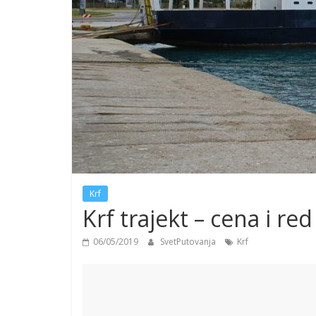
Krf
Krf trajekt – cena i re
06/05/2019
SvetPutovanja
Krf