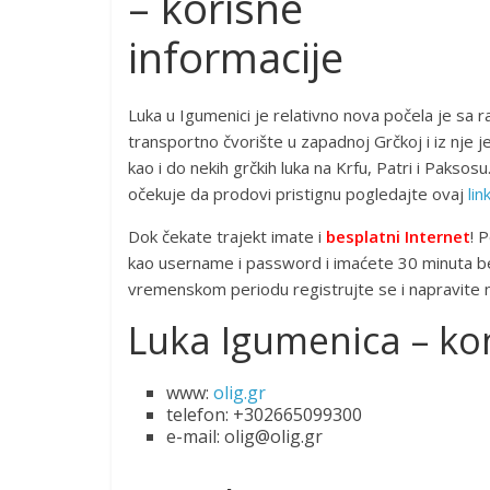
– korisne
informacije
Luka u Igumenici je relativno nova počela je sa
transportno čvorište u zapadnoj Grčkoj i iz nje j
kao i do nekih grčkih luka na Krfu, Patri i Paksos
očekuje da prodovi pristignu pogledajte ovaj
lin
Dok čekate trajekt imate i
besplatni Internet
! 
kao username i password i imaćete 30 minuta b
vremenskom periodu registrujte se i napravite n
Luka Igumenica – ko
www:
olig.gr
telefon: +302665099300
e-mail: olig@olig.gr