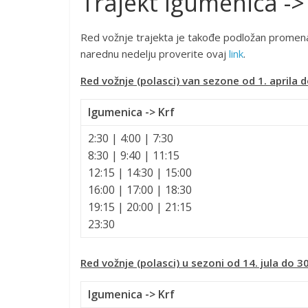
Trajekt Igumenica ->
Red vožnje trajekta je takođe podložan promen
narednu nedelju proverite ovaj
link
.
Red vožnje (polasci) van sezone od 1. aprila d
Igumenica -> Krf
2:30 | 4:00 | 7:30
8:30 | 9:40 | 11:15
12:15 | 14:30 | 15:00
16:00 | 17:00 | 18:30
19:15 | 20:00 | 21:15
23:30
Red vožnje (polasci) u sezoni od 14. jula do 3
Igumenica -> Krf