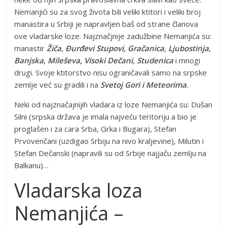
Nemanjići su za svog života bili veliki ktitori i veliki broj
manastira u Srbiji je napravljen baš od strane članova
ove vladarske loze. Najznačjnije zadužbine Nemanjića su:
manastir
Žiča, Đurđevi Stupovi, Gračanica, Ljubostinja,
Banjska, Mileševa, Visoki Dečani, Studenica
i mnogi
drugi. Svoje ktitorstvo nisu ograničavali samo na srpske
zemlje već su gradili i na
Svetoj Gori i Meteorima
.
Neki od najznačajnijih vladara iz loze Nemanjića su: Dušan
Silni (srpska država je imala najveću teritoriju a bio je
proglašen i za cara Srba, Grka i Bugara), Stefan
Prvovenčani (uzdigao Srbiju na nivo kraljevine), Milutin i
Stefan Dečanski (napravili su od Srbije najjaču zemlju na
Balkanu)…
Vladarska loza
Nemanjića –