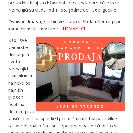
presudni uticaj za državnost i opstanak porodične loze.
Nemanjići su vladali od 1166. godine do 1366. godine.
Osnivač dinastije
je bio veliki župan Stefan Nemanja po
kome dinastija i nosi ime –
NEMANJIĆI
.
Kao i sve
vladarske
dinastije u
svetu
Nemanjići
nisu bili imuni
na neke od
najnižih
ljudskih
osobina i
dela: želja za
vlašću, dvorske spletke i porodična ubistva pa i civilne
ratove. Naravno činili su i lepe stvari pa i ne čudi što su
neke od njih Srpska pravoslavna crkva slavi kao svece.