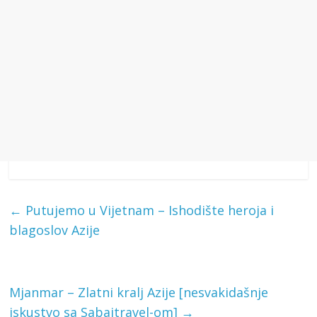
←
Putujemo u Vijetnam – Ishodište heroja i
blagoslov Azije
Mjanmar – Zlatni kralj Azije [nesvakidašnje
iskustvo sa Sabaitravel-om]
→