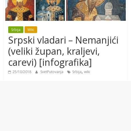
Srbija
Wiki
Srpski vladari – Nemanjići
(veliki župan, kraljevi,
carevi) [infografika]
,
25/10/2018
SvetPutovanja
Srbija
wiki