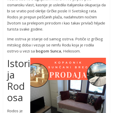
osmansku vlast, kasnije je usledila italijanska okupacija da
bi se vratio pod okrilje Grčke posle II Svetskog rata.
Rodos je prepun peščanih plaža, nadahnutim noćnim
životom sa prelepom prirodom i kao takav privlači hiljade
turista svake godine.
Ime ostrva je starije od samog ostrva. Potiče iz grčkog
mitskog doba i vezuje se nimfu Rodu koja je rodila
ostrvo u vezi sa
bogom Sunca
, Heliosom.
Istori
ja
Rod
osa
Rodos je