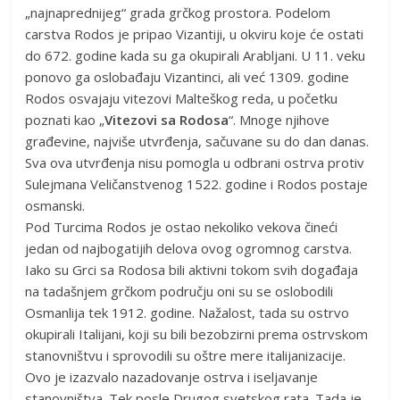
„najnaprednijeg“ grada grčkog prostora. Podelom
carstva Rodos je pripao Vizantiji, u okviru koje će ostati
do 672. godine kada su ga okupirali Arabljani. U 11. veku
ponovo ga oslobađaju Vizantinci, ali već 1309. godine
Rodos osvajaju vitezovi Malteškog reda, u početku
poznati kao „
Vitezovi
sa
Rodosa
“. Mnoge njihove
građevine, najviše utvrđenja, sačuvane su do dan danas.
Sva ova utvrđenja nisu pomogla u odbrani ostrva protiv
Sulejmana Veličanstvenog 1522. godine i Rodos postaje
osmanski.
Pod Turcima Rodos je ostao nekoliko vekova čineći
jedan od najbogatijih delova ovog ogromnog carstva.
Iako su Grci sa Rodosa bili aktivni tokom svih događaja
na tadašnjem grčkom području oni su se oslobodili
Osmanlija tek 1912. godine. Nažalost, tada su ostrvo
okupirali Italijani, koji su bili bezobzirni prema ostrvskom
stanovništvu i sprovodili su oštre mere italijanizacije.
Ovo je izazvalo nazadovanje ostrva i iseljavanje
stanovništva. Tek posle Drugog svetskog rata. Tada je