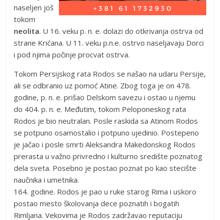
naseljen još
tokom
neolita
. U 16. veku p. n. e. dolazi do otkrivanja ostrva od
strane Krićana. U 11. veku p.n.e. ostrvo naseljavaju Dorci
i pod njima počinje procvat ostrva.
Tokom Persijskog rata Rodos se našao na udaru Persije,
ali se odbranio uz pomoć Atine. Zbog toga je on 478.
godine, p. n. e. prišao Delskom savezu i ostao u njemu
do 404. p. n. e. Međutim, tokom Peloponeskog rata
Rodos je bio neutralan. Posle raskida sa Atinom Rodos
se potpuno osamostalio i potpuno ujedinio. Postepeno
je jačao i posle smrti Aleksandra Makedonskog Rodos
prerasta u važno privredno i kulturno središte poznatog
dela sveta. Posebno je postao poznat po kao stecište
naučnika i umetnika.
164. godine. Rodos je pao u ruke starog Rima i uskoro
postao mesto školovanja dece poznatih i bogatih
Rimljana. Vekovima je Rodos zadržavao reputaciju