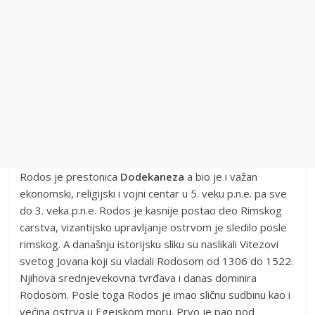
Rodos je prestonica
Dodekaneza
a bio je i važan
ekonomski, religijski i vojni centar u 5. veku p.n.e. pa sve
do 3. veka p.n.e. Rodos je kasnije postao deo Rimskog
carstva, vizantijsko upravljanje ostrvom je sledilo posle
rimskog. A današnju istorijsku sliku su naslikali Vitezovi
svetog Jovana koji su vladali Rodosom od 1306 do 1522.
Njihova srednjevekovna tvrđava i danas dominira
Rodosom. Posle toga Rodos je imao sličnu sudbinu kao i
većina ostrva u Egejskom moru. Prvo je pao pod