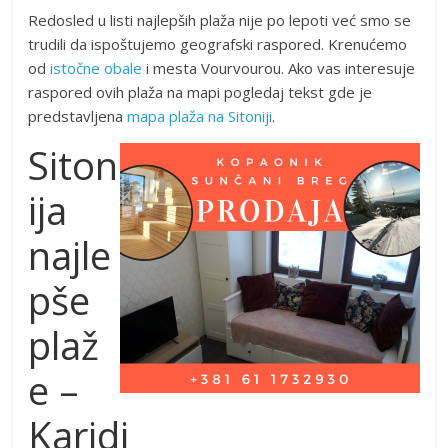
Redosled u listi najlepših plaža nije po lepoti već smo se
trudili da ispoštujemo geografski raspored. Krenućemo
od
istočne obale
i mesta Vourvourou. Ako vas interesuje
raspored ovih plaža na mapi pogledaj tekst gde je
predstavljena
mapa plaža na Sitoniji
.
Siton
ija
najle
pše
plaž
e –
Karidi