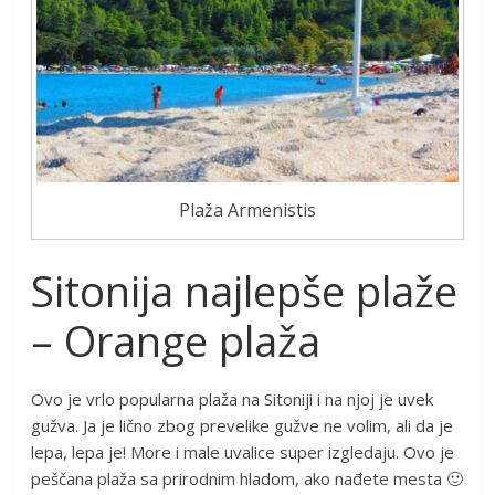
Plaža Armenistis
Sitonija najlepše plaže
– Orange plaža
Ovo je vrlo popularna plaža na Sitoniji i na njoj je uvek
gužva. Ja je lično zbog prevelike gužve ne volim, ali da je
lepa, lepa je! More i male uvalice super izgledaju. Ovo je
peščana plaža sa prirodnim hladom, ako nađete mesta 🙂