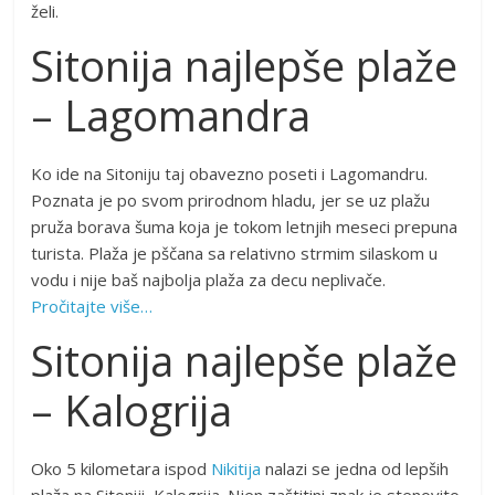
želi.
Sitonija najlepše plaže
– Lagomandra
Ko ide na Sitoniju taj obavezno poseti i Lagomandru.
Poznata je po svom prirodnom hladu, jer se uz plažu
pruža borava šuma koja je tokom letnjih meseci prepuna
turista. Plaža je pščana sa relativno strmim silaskom u
vodu i nije baš najbolja plaža za decu neplivače.
Pročitajte više…
Sitonija najlepše plaže
– Kalogrija
Oko 5 kilometara ispod
Nikitija
nalazi se jedna od lepših
plaža na Sitoniji, Kalogrija. Njen zaštitini znak je stenovito