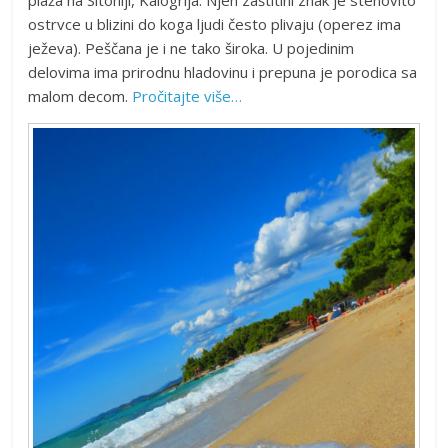
ostrvce u blizini do koga ljudi često plivaju (operez ima
ježeva). Peščana je i ne tako široka. U pojedinim
delovima ima prirodnu hladovinu i prepuna je porodica sa
malom decom.
Pročitajte više…