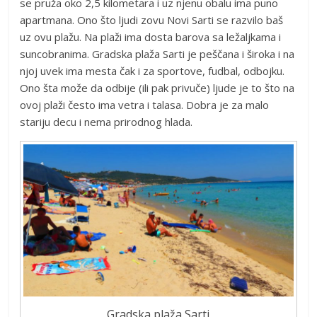
se pruža oko 2,5 kilometara i uz njenu obalu ima puno
apartmana. Ono što ljudi zovu Novi Sarti se razvilo baš
uz ovu plažu. Na plaži ima dosta barova sa ležaljkama i
suncobranima. Gradska plaža Sarti je peščana i široka i na
njoj uvek ima mesta čak i za sportove, fudbal, odbojku.
Ono šta može da odbije (ili pak privuče) ljude je to što na
ovoj plaži često ima vetra i talasa. Dobra je za malo
stariju decu i nema prirodnog hlada.
Gradska plaža Sarti