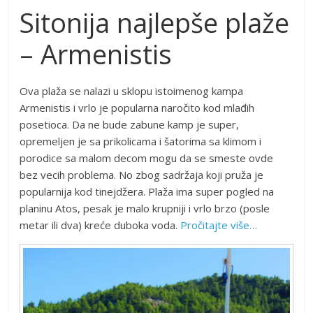
Sitonija najlepše plaže
– Armenistis
Ova plaža se nalazi u sklopu istoimenog kampa
Armenistis i vrlo je popularna naročito kod mlađih
posetioca. Da ne bude zabune kamp je super,
opremeljen je sa prikolicama i šatorima sa klimom i
porodice sa malom decom mogu da se smeste ovde
bez vecih problema. No zbog sadržaja koji pruža je
popularnija kod tinejdžera. Plaža ima super pogled na
planinu Atos, pesak je malo krupniji i vrlo brzo (posle
metar ili dva) kreće duboka voda.
Pročitajte više…