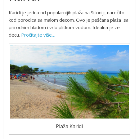
Karidi je jedna od popularnijih plaža na Sitoniji, naročito
kod porodica sa malom decom. Ovo je peščana plaža sa
prirodnim hladom i vrlo plitkom vodom. Idealna je ze
decu.
Pročitajte više…
Plaža Karidi