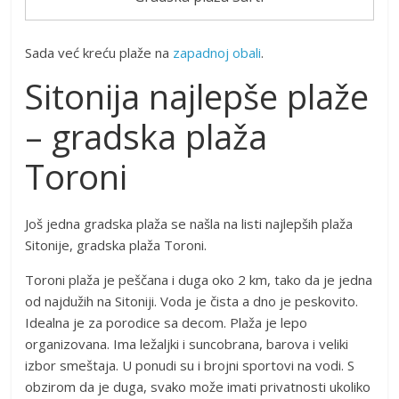
Sada već kreću plaže na
zapadnoj obali
.
Sitonija najlepše plaže
– gradska plaža
Toroni
Još jedna gradska plaža se našla na listi najlepših plaža
Sitonije, gradska plaža Toroni.
Toroni plaža je peščana i duga oko 2 km, tako da je jedna
od najdužih na Sitoniji. Voda je čista a dno je peskovito.
Idealna je za porodice sa decom. Plaža je lepo
organizovana. Ima ležaljki i suncobrana, barova i veliki
izbor smeštaja. U ponudi su i brojni sportovi na vodi. S
obzirom da je duga, svako može imati privatnosti ukoliko