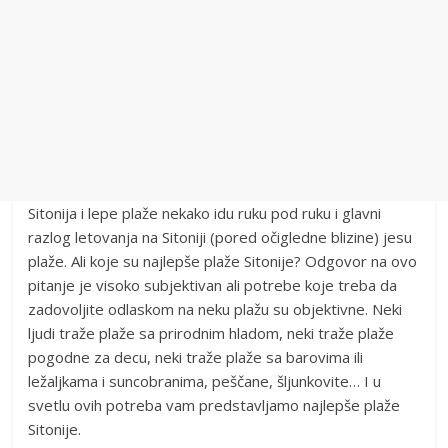
Sitonija i lepe plaže nekako idu ruku pod ruku i glavni
razlog letovanja na Sitoniji (pored očigledne blizine) jesu
plaže. Ali koje su najlepše plaže Sitonije? Odgovor na ovo
pitanje je visoko subjektivan ali potrebe koje treba da
zadovoljite odlaskom na neku plažu su objektivne. Neki
ljudi traže plaže sa prirodnim hladom, neki traže plaže
pogodne za decu, neki traže plaže sa barovima ili
ležaljkama i suncobranima, peščane, šljunkovite… I u
svetlu ovih potreba vam predstavljamo najlepše plaže
Sitonije.