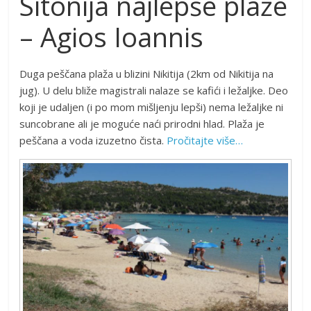
Sitonija najlepše plaže
– Agios Ioannis
Duga peščana plaža u blizini Nikitija (2km od Nikitija na
jug). U delu bliže magistrali nalaze se kafići i ležaljke. Deo
koji je udaljen (i po mom mišljenju lepši) nema ležaljke ni
suncobrane ali je moguće naći prirodni hlad. Plaža je
peščana a voda izuzetno čista.
Pročitajte više…