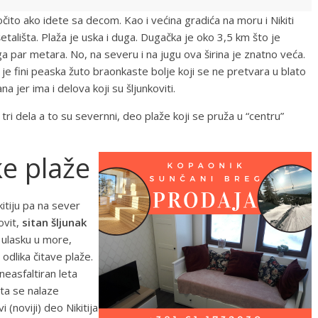
očito ako idete sa decom. Kao i većina gradića na moru i Nikiti
tališta. Plaža je uska i duga. Dugačka je oko 3,5 km što je
 par metara. No, na severu i na jugu ova širina je znatno veća.
 je fini peaska žuto braonkaste bolje koji se ne pretvara u blato
jer ima i delova koji su šljunkoviti.
ri dela a to su severnni, deo plaže koji se pruža u “centru”
e plaže
itiju pa na sever
ovit,
sitan šljunak
 ulasku u more,
odlika čitave plaže.
neasfaltiran leta
ta se nalaze
 (noviji) deo Nikitija