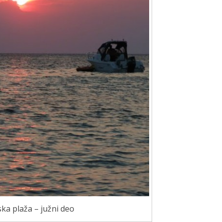
ka plaža – južni deo