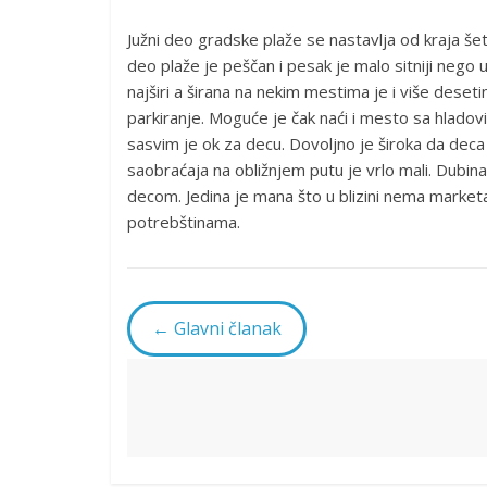
Južni deo gradske plaže se nastavlja od kraja šet
deo plaže je peščan i pesak je malo sitniji nego
najširi a širana na nekim mestima je i više deset
parkiranje. Moguće je čak naći i mesto sa hladov
sasvim je ok za decu. Dovoljno je široka da de
saobraćaja na obližnjem putu je vrlo mali. Dubi
decom. Jedina je mana što u blizini nema market
potrebštinama.
← Glavni članak