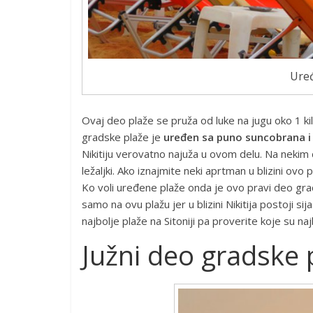
Uređ
Ovaj deo plaže se pruža od luke na jugu oko 1 kil
gradske plaže je
uređen sa puno suncobrana i l
Nikitiju verovatno najuža u ovom delu. Na nekim
ležaljki. Ako iznajmite neki aprtman u blizini ovo 
Ko voli uređene plaže onda je ovo pravi deo grads
samo na ovu plažu jer u blizini Nikitija postoji s
najbolje plaže na Sitoniji pa proverite koje su naj
Južni deo gradske 