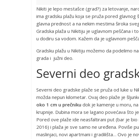
Nikiti je lepo mestašce (grad?) za letovanje, nar
ima gradsku plažu koja se pruža pored glavnog še
glavna prednost a na nekim mestima široka svega
Gradska plaža u Nikitiju je uglavnom peščana i to
u dodiru sa vodom. Kažem da je uglavnom peščana 
Gradsku plažu u Nikitiju možemo da podelimo na t
grada i južni deo.
Severni deo gradsk
Severni deo gradske plaže se pruža od luke u Nik
možda nepun kilometar. Ovaj deo plaže je šljunk
oko 1 cm u prečniku
dok je kamenje u moru, na
krupnije. Dubina mora se lagano povećava što je 
Pored ove plaže ide neasfaltirani put (bar je bio 
2016) i plaža je sve samo ne uređena. Poviše pu
maslinjaci, novi apartmani i gradilišta… Ovo je novi