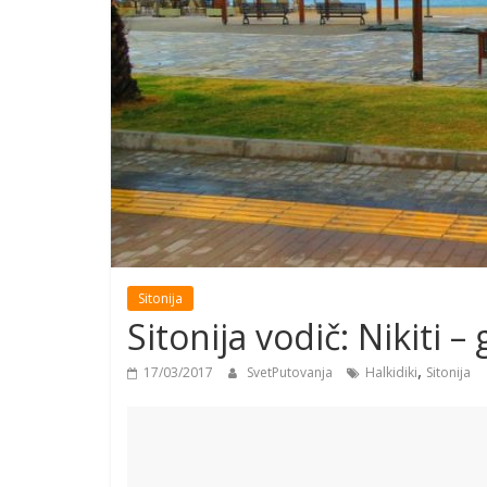
Sitonija
Sitonija vodič: Nikiti –
,
17/03/2017
SvetPutovanja
Halkidiki
Sitonija