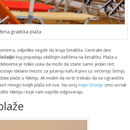
ena gradska plaža
ometra, odprilike negde do kraja šetališta. Centralni deo
ežaljki
koji pripadaju obližnjim kafićima na šetalištu. Plaža u
 delovima je toliko uska da može da stane samo jedan red
postaje idelano mesto za jutarnju kafu ili pivo uz večernju šetnju.
ke plaže u Nikitiju. Ali mislim da ne bi trebalo da se ograničite
ijaset mnogo boljih plaža od ove. Na ovoj
mapi Sitonije
smo ucrtali
bliže Nikitiju i koje vam najviše odgovaraju.
plaže