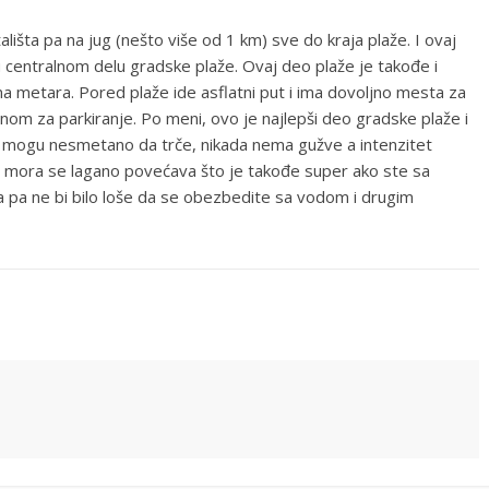
ališta pa na jug (nešto više od 1 km) sve do kraja plaže. I ovaj
 u centralnom delu gradske plaže. Ovaj deo plaže je takođe i
ina metara. Pored plaže ide asflatni put i ima dovoljno mesta za
inom za parkiranje. Po meni, ovo je najlepši deo gradske plaže i
ca mogu nesmetano da trče, nikada nema gužve a intenzitet
na mora se lagano povećava što je takođe super ako ste sa
a pa ne bi bilo loše da se obezbedite sa vodom i drugim