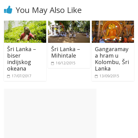
You May Also Like
Šri Lanka –
Šri Lanka –
Gangaramay
biser
Mihintale
a hram u
indijskog
Kolombu, Šri
16/12/2015
okeana
Lanka
17/07/2017
13/09/2015