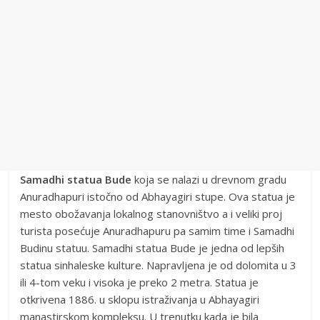
Samadhi statua Bude
koja se nalazi u drevnom gradu
Anuradhapuri istočno od Abhayagiri stupe. Ova statua je
mesto obožavanja lokalnog stanovništvo a i veliki proj
turista posećuje Anuradhapuru pa samim time i Samadhi
Budinu statuu. Samadhi statua Bude je jedna od lepših
statua sinhaleske kulture. Napravljena je od dolomita u 3
ili 4-tom veku i visoka je preko 2 metra. Statua je
otkrivena 1886. u sklopu istraživanja u Abhayagiri
manastirskom kompleksu. U trenutku kada je bila