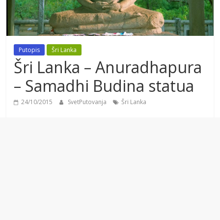
Putopis
Šri Lanka
Šri Lanka – Anuradhapura
– Samadhi Budina statua
24/10/2015
SvetPutovanja
Šri Lanka