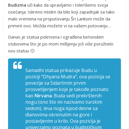
Budizma
uči kako da upravljamo i tolerišemo svoja
osećanja. Iskreno mislim da bilo koji zapadnjak sa tako
malo vremena na proputovanju Šri Lankom može da
primeti ovo. Možda možete vi na vašem putovanju…
Danas je statua pokrivena i ograđena betonskim
stubovima što je po mom mišljenju još više poružnelo
ovu statuu 🙁
Samadhi statua prikazuje Budu u
poziciji “Dhyana Mudra”, ova pozicija se
povezije sa Sidartinim prvim
prosvetljenjem koje je takođe poznato
kao
Nirvana
. Buda sedi prekrštenih
nogu (ono što mi nazivamo turskim
sedom), leva noga ispod desne sa
dlanovima okrenutim na gore i
postavljenim u krilo. Ova pozicija je
univerzalno poznata u budističkom