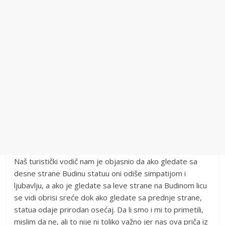
Naš turistički vodič nam je objasnio da ako gledate sa
desne strane Budinu statuu oni odiše simpatijom i
ljubavlju, a ako je gledate sa leve strane na Budinom licu
se vidi obrisi sreće dok ako gledate sa prednje strane,
statua odaje prirodan osećaj. Da li smo i mi to primetili,
mislim da ne, ali to nije ni toliko važno jer nas ova priča iz