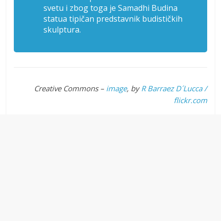
svetu i zbog toga je Samadhi Budina
statua tipičan predstavnik budističkih
skulptura.
Creative Commons –
image
, by
R Barraez D´Lucca /
flickr.com