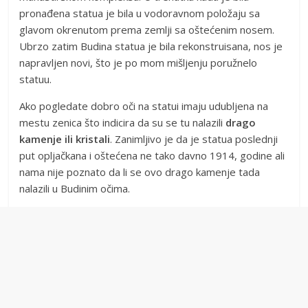
pronađena statua je bila u vodoravnom položaju sa
glavom okrenutom prema zemlji sa oštećenim nosem.
Ubrzo zatim Budina statua je bila rekonstruisana, nos je
napravljen novi, što je po mom mišljenju poružnelo
statuu.
Ako pogledate dobro oči na statui imaju udubljena na
mestu zenica što indicira da su se tu nalazili
drago
kamenje ili kristali
. Zanimljivo je da je statua poslednji
put opljačkana i oštećena ne tako davno 1914, godine ali
nama nije poznato da li se ovo drago kamenje tada
nalazili u Budinim očima.