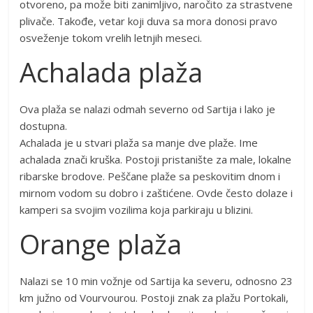
otvoreno, pa može biti zanimljivo, naročito za strastvene
plivače. Takođe, vetar koji duva sa mora donosi pravo
osveženje tokom vrelih letnjih meseci.
Achalada plaža
Ova plaža se nalazi odmah severno od Sartija i lako je
dostupna.
Achalada je u stvari plaža sa manje dve plaže. Ime
achalada znači kruška. Postoji pristanište za male, lokalne
ribarske brodove. Peščane plaže sa peskovitim dnom i
mirnom vodom su dobro i zaštićene. Ovde često dolaze i
kamperi sa svojim vozilima koja parkiraju u blizini.
Orange plaža
Nalazi se 10 min vožnje od Sartija ka severu, odnosno 23
km južno od Vourvourou. Postoji znak za plažu Portokali,