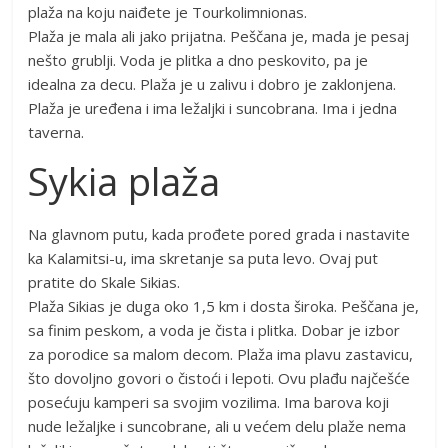
plaža na koju naiđete je Tourkolimnionas.
Plaža je mala ali jako prijatna. Peščana je, mada je pesaj
nešto grublji. Voda je plitka a dno peskovito, pa je
idealna za decu. Plaža je u zalivu i dobro je zaklonjena.
Plaža je uređena i ima ležaljki i suncobrana. Ima i jedna
taverna.
Sykia plaža
Na glavnom putu, kada prođete pored grada i nastavite
ka Kalamitsi-u, ima skretanje sa puta levo. Ovaj put
pratite do Skale Sikias.
Plaža Sikias je duga oko 1,5 km i dosta široka. Peščana je,
sa finim peskom, a voda je čista i plitka. Dobar je izbor
za porodice sa malom decom. Plaža ima plavu zastavicu,
što dovoljno govori o čistoći i lepoti. Ovu plađu najčešće
posećuju kamperi sa svojim vozilima. Ima barova koji
nude ležaljke i suncobrane, ali u većem delu plaže nema