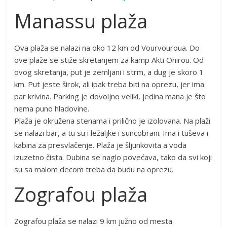
Manassu plaža
Ova plaža se nalazi na oko 12 km od Vourvouroua. Do
ove plaže se stiže skretanjem za kamp Akti Onirou. Od
ovog skretanja, put je zemljani i strm, a dug je skoro 1
km. Put jeste širok, ali ipak treba biti na oprezu, jer ima
par krivina. Parking je dovoljno veliki, jedina mana je što
nema puno hladovine.
Plaža je okružena stenama i prilično je izolovana. Na plaži
se nalazi bar, a tu su i ležaljke i suncobrani. Ima i tuševa i
kabina za presvlačenje. Plaža je šljunkovita a voda
izuzetno čista. Dubina se naglo povećava, tako da svi koji
su sa malom decom treba da budu na oprezu.
Zografou plaža
Zografou plaža se nalazi 9 km južno od mesta