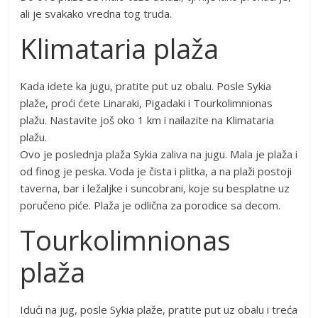
ali je svakako vredna tog truda.
Klimataria plaža
Kada idete ka jugu, pratite put uz obalu. Posle Sykia
plaže, proći ćete Linaraki, Pigadaki i Tourkolimnionas
plažu. Nastavite još oko 1 km i nailazite na Klimataria
plažu.
Ovo je poslednja plaža Sykia zaliva na jugu. Mala je plaža i
od finog je peska. Voda je čista i plitka, a na plaži postoji
taverna, bar i ležaljke i suncobrani, koje su besplatne uz
poručeno piće. Plaža je odlična za porodice sa decom.
Tourkolimnionas
plaža
Idući na jug, posle Sykia plaže, pratite put uz obalu i treća