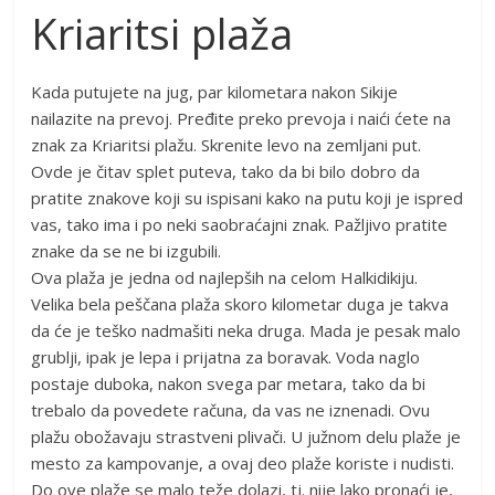
Kriaritsi plaža
Kada putujete na jug, par kilometara nakon Sikije
nailazite na prevoj. Pređite preko prevoja i naići ćete na
znak za Kriaritsi plažu. Skrenite levo na zemljani put.
Ovde je čitav splet puteva, tako da bi bilo dobro da
pratite znakove koji su ispisani kako na putu koji je ispred
vas, tako ima i po neki saobraćajni znak. Pažljivo pratite
znake da se ne bi izgubili.
Ova plaža je jedna od najlepših na celom Halkidikiju.
Velika bela peščana plaža skoro kilometar duga je takva
da će je teško nadmašiti neka druga. Mada je pesak malo
grublji, ipak je lepa i prijatna za boravak. Voda naglo
postaje duboka, nakon svega par metara, tako da bi
trebalo da povedete računa, da vas ne iznenadi. Ovu
plažu obožavaju strastveni plivači. U južnom delu plaže je
mesto za kampovanje, a ovaj deo plaže koriste i nudisti.
Do ove plaže se malo teže dolazi, tj. nije lako pronaći je,