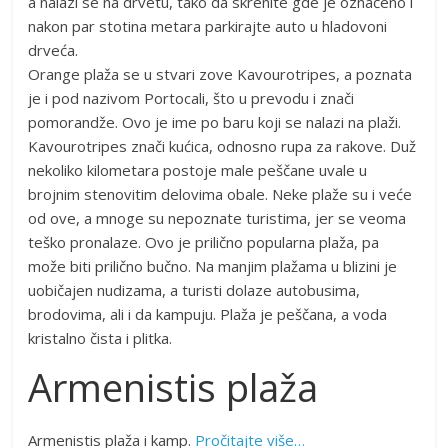
a nalazi se na drvetu, tako da skrenite gde je označeno i
nakon par stotina metara parkirajte auto u hladovoni
drveća.
Orange plaža se u stvari zove Kavourotripes, a poznata
je i pod nazivom Portocali, što u prevodu i znači
pomorandže. Ovo je ime po baru koji se nalazi na plaži.
Kavourotripes znači kućica, odnosno rupa za rakove. Duž
nekoliko kilometara postoje male peščane uvale u
brojnim stenovitim delovima obale. Neke plaže su i veće
od ove, a mnoge su nepoznate turistima, jer se veoma
teško pronalaze. Ovo je prilično popularna plaža, pa
može biti prilično bučno. Na manjim plažama u blizini je
uobičajen nudizama, a turisti dolaze autobusima,
brodovima, ali i da kampuju. Plaža je peščana, a voda
kristalno čista i plitka.
Armenistis plaža
Armenistis plaža i kamp.
Pročitajte više…