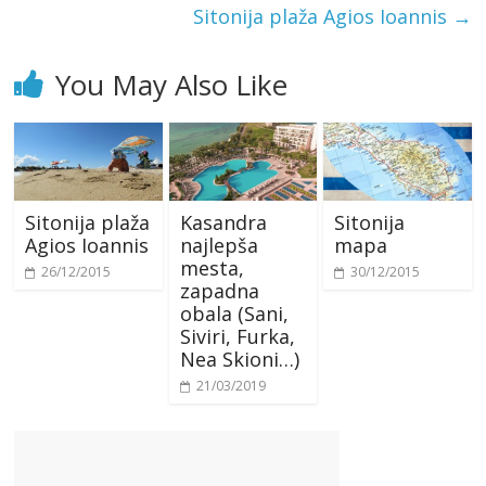
Sitonija plaža Agios Ioannis
→
You May Also Like
Sitonija plaža
Kasandra
Sitonija
Agios Ioannis
najlepša
mapa
mesta,
26/12/2015
30/12/2015
zapadna
obala (Sani,
Siviri, Furka,
Nea Skioni…)
21/03/2019