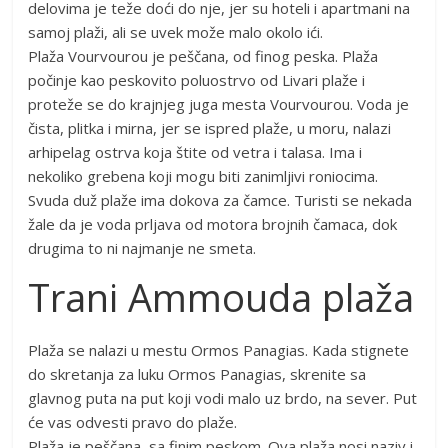
delovima je teže doći do nje, jer su hoteli i apartmani na
samoj plaži, ali se uvek može malo okolo ići.
Plaža Vourvourou je peščana, od finog peska. Plaža
počinje kao peskovito poluostrvo od Livari plaže i
proteže se do krajnjeg juga mesta Vourvourou. Voda je
čista, plitka i mirna, jer se ispred plaže, u moru, nalazi
arhipelag ostrva koja štite od vetra i talasa. Ima i
nekoliko grebena koji mogu biti zanimljivi roniocima.
Svuda duž plaže ima dokova za čamce. Turisti se nekada
žale da je voda prljava od motora brojnih čamaca, dok
drugima to ni najmanje ne smeta.
Trani Ammouda plaža
Plaža se nalazi u mestu Ormos Panagias. Kada stignete
do skretanja za luku Ormos Panagias, skrenite sa
glavnog puta na put koji vodi malo uz brdo, na sever. Put
će vas odvesti pravo do plaže.
Plaža je peščana, sa finim peskom. Ova plaža nosi naziv i