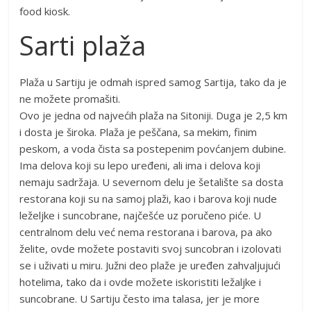
food kiosk.
Sarti plaža
Plaža u Sartiju je odmah ispred samog Sartija, tako da je
ne možete promašiti.
Ovo je jedna od najvećih plaža na Sitoniji. Duga je 2,5 km
i dosta je široka. Plaža je peščana, sa mekim, finim
peskom, a voda čista sa postepenim povćanjem dubine.
Ima delova koji su lepo uređeni, ali ima i delova koji
nemaju sadržaja. U severnom delu je šetalište sa dosta
restorana koji su na samoj plaži, kao i barova koji nude
leželjke i suncobrane, najčešće uz poručeno piće. U
centralnom delu već nema restorana i barova, pa ako
želite, ovde možete postaviti svoj suncobran i izolovati
se i uživati u miru. Južni deo plaže je uređen zahvaljujući
hotelima, tako da i ovde možete iskoristiti ležaljke i
suncobrane. U Sartiju često ima talasa, jer je more