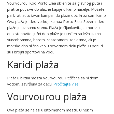
Vourvourou. Kod Porto Elea skrenite sa glavnog puta i
pratite put sve do ulazne kapije u kamp naselje. Možete
parkirati auto izvan kampa i do plaže doći kroz sam kamp.
Ova plaža je deo velikog kampa Porto Elea. Severni deo
plaže je uz samu stenu. Plaža je šljunkovita, a morsko
dno stenovito. Južni deo plaže je uređen sa ležaljkama i
suncobranima, barom, restoranom, toaletima, ali je
morsko dno slično kao u severnom delu plaže. U ponudi
su i brojni sportovi na vodi.
Karidi plaža
Plaža u blizini mesta Vourvourou. Peščana sa plitkom
vodom, savršena za decu.
Pročitajte više…
Vourvourou plaža
Ova plaža se nalazi u istoimenom mestu. U nekim