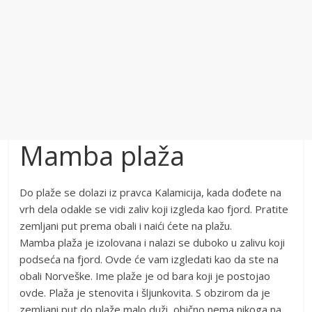
Mamba plaža
Do plaže se dolazi iz pravca Kalamicija, kada dođete na
vrh dela odakle se vidi zaliv koji izgleda kao fjord. Pratite
zemljani put prema obali i naići ćete na plažu.
Mamba plaža je izolovana i nalazi se duboko u zalivu koji
podseća na fjord. Ovde će vam izgledati kao da ste na
obali Norveške. Ime plaže je od bara koji je postojao
ovde. Plaža je stenovita i šljunkovita. S obzirom da je
zemljani put do plaže malo duži, obično nema nikoga na