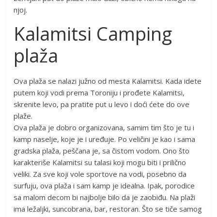
njoj.
Kalamitsi Camping
plaža
Ova plaža se nalazi južno od mesta Kalamitsi. Kada idete
putem koji vodi prema Toroniju i prođete Kalamitsi,
skrenite levo, pa pratite put u levo i doći ćete do ove
plaže.
Ova plaža je dobro organizovana, samim tim što je tu i
kamp naselje, koje je i uređuje. Po veličini je kao i sama
gradska plaža, peščana je, sa čistom vodom. Ono što
karakteriše Kalamitsi su talasi koji mogu biti i prilično
veliki. Za sve koji vole sportove na vodi, posebno da
surfuju, ova plaža i sam kamp je idealna. Ipak, porodice
sa malom decom bi najbolje bilo da je zaobiđu. Na plaži
ima ležaljki, suncobrana, bar, restoran. Što se tiče samog