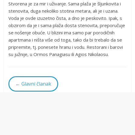
Stvorena je za mir i uživanje. Sama plaža je šljunkovita i
stenovita, duga nekoliko stotina metara, ali je i uzana.
Voda je ovde izuzetno čista, a dno je peskovito. Ipak, s
obzirom da je i sama plaža dosta stenovita, preporučuje
se nošenje obuće. U blizini ima samo par porodičnih
apartmana i ništa više od toga, tako da bi trebalo da se
pripremite, tj. ponesete hranu i vodu. Restorani i barovi
su južnije, u Ormos Panagiasu ili Agios Nikolaosu.
← Glavni članak