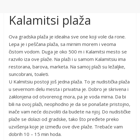
Kalamitsi plaža
Ova gradska plaža je idealna sve one koji vole da rone.
Lepa je i peščana plaža, sa mirnim morem i veoma
čistom vodom. Duga je oko 500 m i Kalamitsi mesto se
razvilo iza ove plaže. Na plaži i u samom Kalamitsiu ima
restorana, barova, marketa. Na samoj plaži su ležaljke,
suncobrani, toaleti.
U Kalmitsiu postoji još jedna plaža. To je nudistička plaža
u severnom delu mesta i privatna je. Dobro je skrivena i
zaklonjena od otvorenog mora, pa je voda mirna. Da bi
bili na ovoj plaži, neophodno je da se ponašate pristojno,
inače vam neće dozvoliti da budete na njoj. Do nudističke
plaže se dolazi od gradske, tako što pređete preko
uzvišenja koje je između ove dve plaže. Trebaće vam
dobrih 10 – 15 min hoda.