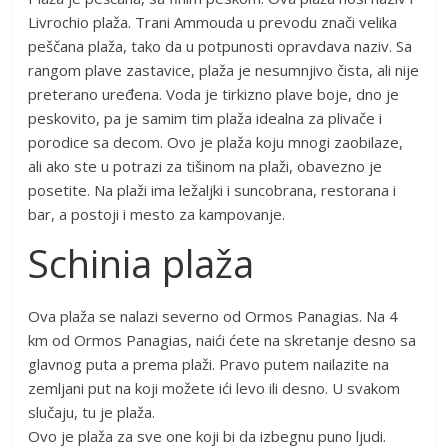
Livrochio plaža. Trani Ammouda u prevodu znači velika
peščana plaža, tako da u potpunosti opravdava naziv. Sa
rangom plave zastavice, plaža je nesumnjivo čista, ali nije
preterano uređena. Voda je tirkizno plave boje, dno je
peskovito, pa je samim tim plaža idealna za plivače i
porodice sa decom. Ovo je plaža koju mnogi zaobilaze,
ali ako ste u potrazi za tišinom na plaži, obavezno je
posetite. Na plaži ima ležaljki i suncobrana, restorana i
bar, a postoji i mesto za kampovanje.
Schinia plaža
Ova plaža se nalazi severno od Ormos Panagias. Na 4
km od Ormos Panagias, naići ćete na skretanje desno sa
glavnog puta a prema plaži. Pravo putem nailazite na
zemljani put na koji možete ići levo ili desno. U svakom
slučaju, tu je plaža.
Ovo je plaža za sve one koji bi da izbegnu puno ljudi.