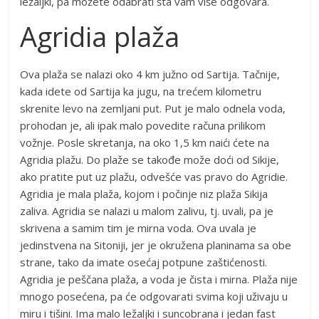
ležaljki, pa možete odabrati šta vam više odgovara.
Agridia plaža
Ova plaža se nalazi oko 4 km južno od Sartija. Tačnije,
kada idete od Sartija ka jugu, na trećem kilometru
skrenite levo na zemljani put. Put je malo odnela voda,
prohodan je, ali ipak malo povedite računa prilikom
vožnje. Posle skretanja, na oko 1,5 km naići ćete na
Agridia plažu. Do plaže se takođe može doći od Sikije,
ako pratite put uz plažu, odvešće vas pravo do Agridie.
Agridia je mala plaža, kojom i počinje niz plaža Sikija
zaliva. Agridia se nalazi u malom zalivu, tj. uvali, pa je
skrivena a samim tim je mirna voda. Ova uvala je
jedinstvena na Sitoniji, jer je okružena planinama sa obe
strane, tako da imate osećaj potpune zaštićenosti.
Agridia je peščana plaža, a voda je čista i mirna. Plaža nije
mnogo posećena, pa će odgovarati svima koji uživaju u
miru i tišini. Ima malo ležaljki i suncobrana i jedan fast